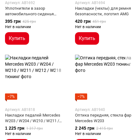
Артикул: AB1692
Артикул: AB1694
Уплотнители в зазор
Накладки (чехлы) для ремня
автомобильного сиденья
безопасности, логотип AMG
Mercedes
395 грн
420 грн
425 грн
451 грн
Нет в наличии
Нет в наличии
Купить
Купить
−7%
−7%
Артикул: AB1818
Артикул: AB1940
Накладки педалей Mercedes
Оптика передняя, стекла фар
W203 / W204 / W210 / W211 /
Mercedes W203
W212 / W218
1 225 грн
2 245 грн
1 317 грн
2 415 грн
Нет в наличии
Нет в наличии