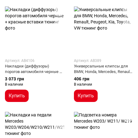
Артикул: AB4106
Артикул: AB389
Накладки (диффузоры)
Универсальные клипсы для
порогов автомобиля черные +
BMW, Honda, Mercedes, Renault,
красные вставки
Peugeot, Kia, Toyota, VW
3 073 грн
406 грн
В наличии
В наличии
Купить
Купить