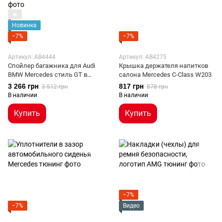
🔥
Новинка
−7%
−7%
Артикул: AB4444
Артикул: AB4275
Cпойлер багажника для Audi
Крышка держателя напитков
BMW Mercedes стиль GT в
салона Mercedes C-Class W203
черный глянцевый
3 266 грн
817 грн
3 512 грн
878 грн
В наличии
В наличии
Купить
Купить
−7%
−7%
Видео