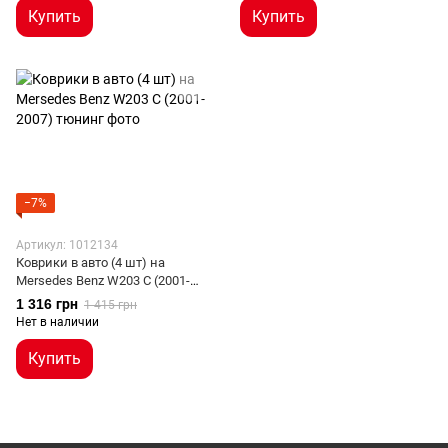
Купить
Купить
−7%
Артикул: 1012134
Коврики в авто (4 шт) на
Mersedes Benz W203 C (2001-
2007)
1 316 грн
1 415 грн
Нет в наличии
Купить