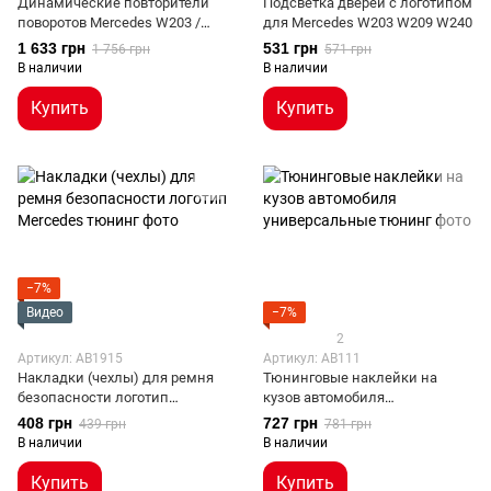
Динамические повторители
Подсветка дверей с логотипом
поворотов Mercedes W203 /
для Mercedes W203 W209 W240
W211 дымчатые (00-09 г.в.)
1 633 грн
531 грн
1 756 грн
571 грн
В наличии
В наличии
Купить
Купить
−7%
Видео
−7%
2
Артикул: AB1915
Артикул: AB111
Накладки (чехлы) для ремня
Тюнинговые наклейки на
безопасности логотип
кузов автомобиля
Mercedes
универсальные
408 грн
727 грн
439 грн
781 грн
В наличии
В наличии
Купить
Купить