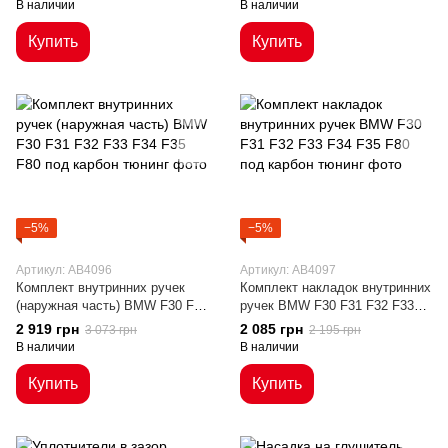
В наличии
В наличии
F30(2021-...)
Купить
Купить
−5%
−5%
Артикул: AB4096
Артикул: AB4097
Комплект внутринних ручек
Комплект накладок внутринних
(наружная часть) BMW F30 F31
ручек BMW F30 F31 F32 F33
F32 F33 F34 F35 F80 под
F34 F35 F80 под карбон
2 919 грн
2 085 грн
3 073 грн
2 195 грн
карбон
В наличии
В наличии
Купить
Купить