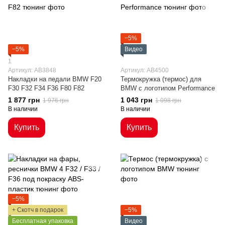
−5%
−5%
Видео
1
Артикул: AB3848
Артикул: AB4500
Накладки на педали BMW F20
Термокружка (термос) для
F30 F32 F34 F36 F80 F82
BMW с логотипом Performance
1 877 грн
1 043 грн
1 976 грн
1 098 грн
В наличии
В наличии
Купить
Купить
−5%
+ Скотч в подарок
−5%
Бесплатная упаковка
Видео