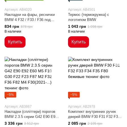
Артикул: AB4020
Артикул: AB4501
Накладки на фары, реснички
Термос (термокружка) с
BMW 4 F32 / F33 / F36 под
логотипом BMW
покраску ABS-пластик
834 грн
1 043 грн
878 грн
1 098 грн
В наличии
В наличии
Купить
Купить
−5%
−5%
Артикул: AB3867
Артикул: AB2978
Накладки (спліттери) порогов
Комплект внутринних ручек
BMW 2.3.5 серии G42 E90 E92
дверей BMW F30 F31 F32 F33
E60 M5 F10 G30 F22 F23 F87
F34 F35 F80 беживые
3 336 грн
2 085 грн
3 512 грн
2 195 грн
M2 F32 F36 F82 M4