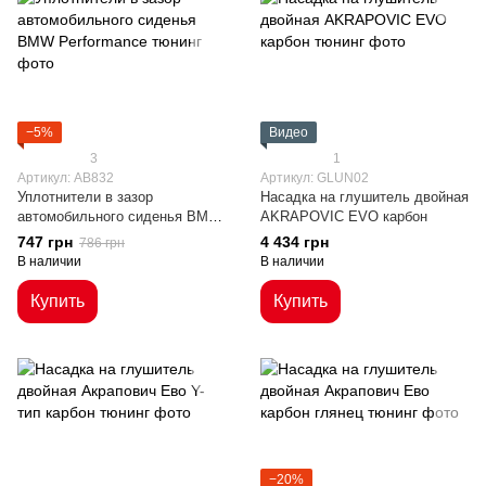
−5%
Видео
3
1
Артикул: AB832
Артикул: GLUN02
Уплотнители в зазор
Насадка на глушитель двойная
автомобильного сиденья BMW
AKRAPOVIC EVO карбон
Performance
747 грн
4 434 грн
786 грн
В наличии
В наличии
Купить
Купить
−20%