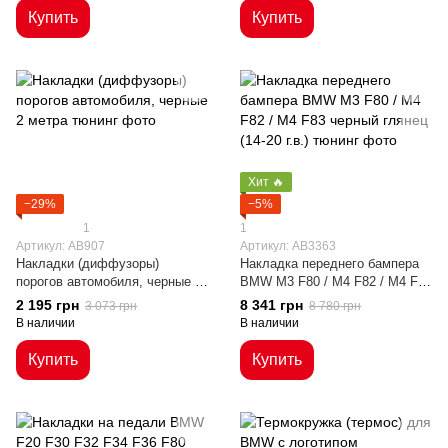
Купить
Купить
Хит 🔥
−29%
−5%
1
1
Артикул: AB907
Артикул: AB3363
Накладки (диффузоры)
Накладка переднего бампера
порогов автомобиля, черные 2
BMW M3 F80 / M4 F82 / M4 F83
метра
черный глянец (14-20 г.в.)
2 195 грн
8 341 грн
3 073 грн
8 780 грн
В наличии
В наличии
Купить
Купить