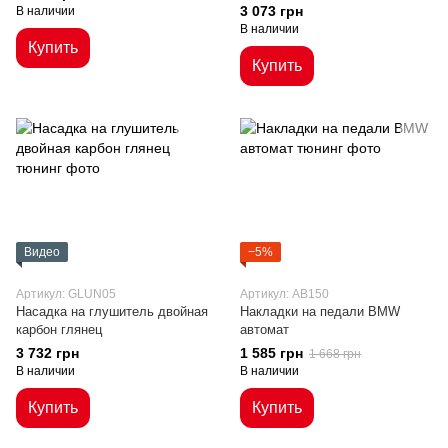
красные вставки
3 073 грн
В наличии
В наличии
Купить
Купить
Видео
−5%
Артикул: GLUN05
Артикул: AB150
Насадка на глушитель двойная
Накладки на педали BMW
карбон глянец
автомат
3 732 грн
1 585 грн
1 668 грн
В наличии
В наличии
Купить
Купить