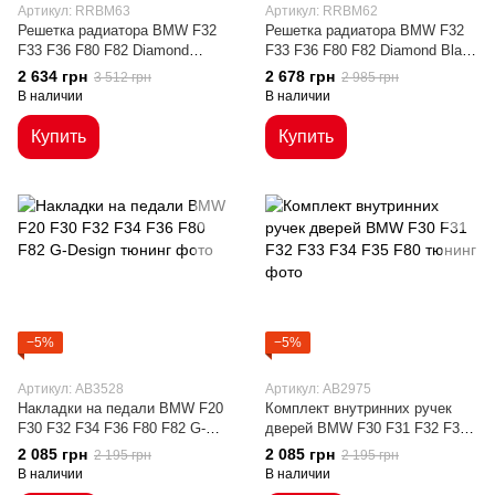
Артикул: RRBM63
Артикул: RRBM62
Решетка радиатора BMW F32
Решетка радиатора BMW F32
F33 F36 F80 F82 Diamond
F33 F36 F80 F82 Diamond Black
Black+Chrom (14-20 г.в.)
(14-20 г.в.)
2 634 грн
2 678 грн
3 512 грн
2 985 грн
В наличии
В наличии
Купить
Купить
−5%
−5%
Артикул: AB3528
Артикул: AB2975
Накладки на педали BMW F20
Комплект внутринних ручек
F30 F32 F34 F36 F80 F82 G-
дверей BMW F30 F31 F32 F33
Design
F34 F35 F80
2 085 грн
2 085 грн
2 195 грн
2 195 грн
В наличии
В наличии