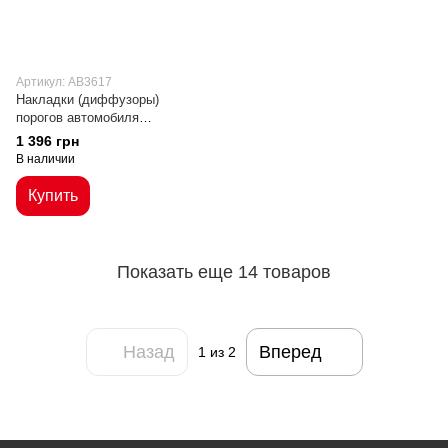
Артикул: AB3617
Накладки (диффузоры)
порогов автомобиля
универсальные под карбон
1 396 грн
В наличии
Купить
Показать еще 14 товаров
Назад
Вперед
1
из 2