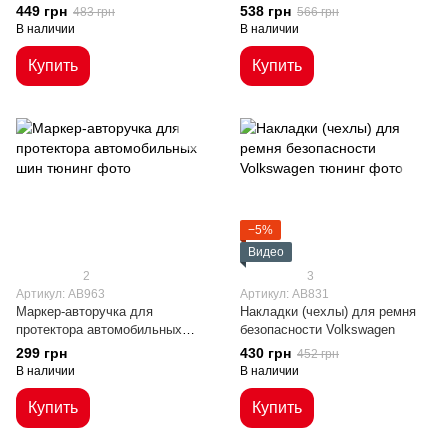
449 грн
538 грн
483 грн
566 грн
В наличии
В наличии
Купить
Купить
−5%
Видео
2
3
Артикул: AB963
Артикул: AB831
Маркер-авторучка для
Накладки (чехлы) для ремня
протектора автомобильных
безопасности Volkswagen
шин
299 грн
430 грн
452 грн
В наличии
В наличии
Купить
Купить