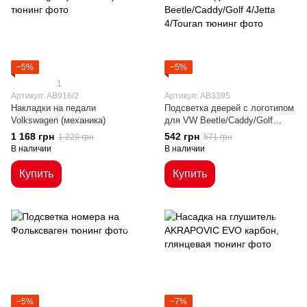
−5%
−5%
1
Артикул: AB916/2
Артикул: AB3395
Накладки на педали
Подсветка дверей с логотипом
Volkswagen (механика)
для VW Beetle/Caddy/Golf
4/Jetta 4/Touran
1 168 грн
542 грн
1 229 грн
571 грн
В наличии
В наличии
Купить
Купить
−5%
−7%