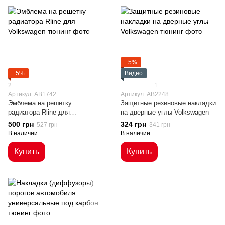
−5%
−5%
Видео
2
1
Артикул: AB1742
Артикул: AB2248
Эмблема на решетку
Защитные резиновые накладки
радиатора Rline для
на дверные углы Volkswagen
Volkswagen
500 грн
324 грн
527 грн
341 грн
В наличии
В наличии
Купить
Купить