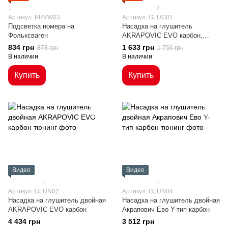
1
2
Артикул: PRVW03
Артикул: GLUG01
Подсветка номера на
Насадка на глушитель
Фольксваген
AKRAPOVIC EVO карбон,
глянцевая
834 грн
1 633 грн
878 грн
1 756 грн
В наличии
В наличии
Купить
Купить
Видео
Видео
1
1
Артикул: GLUN02
Артикул: GLUN04
Насадка на глушитель двойная
Насадка на глушитель двойная
AKRAPOVIC EVO карбон
Акрапович Ево Y-тип карбон
4 434 грн
3 512 грн