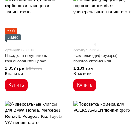
−7%
Видео
4
Артикул: GLUG03
Артикул: AB276
Насадка на глушитель
Накладки (диффузоры)
карбоновая глянцевая
порогов автомобиля
универсальные
1 837 грн
1 133 грн
1 976 грн
В наличии
В наличии
Купить
Купить