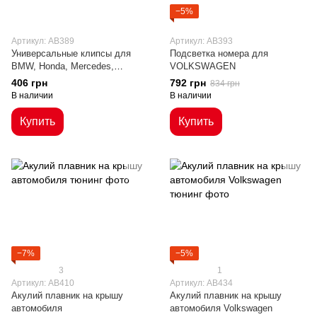
−5%
Артикул: AB389
Артикул: AB393
Универсальные клипсы для
Подсветка номера для
BMW, Honda, Mercedes,
VOLKSWAGEN
Renault, Peugeot, Kia, Toyota,
406 грн
792 грн
834 грн
VW
В наличии
В наличии
Купить
Купить
−7%
−5%
3
1
Артикул: AB410
Артикул: AB434
Акулий плавник на крышу
Акулий плавник на крышу
автомобиля
автомобиля Volkswagen