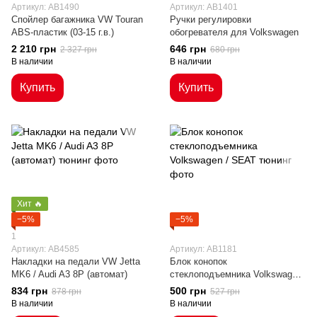
Артикул: AB1490
Артикул: AB1401
Спойлер багажника VW Touran
Ручки регулировки
ABS-пластик (03-15 г.в.)
обогревателя для Volkswagen
2 210 грн
646 грн
2 327 грн
680 грн
В наличии
В наличии
Купить
Купить
Хит 🔥
−5%
−5%
1
Артикул: AB4585
Артикул: AB1181
Накладки на педали VW Jetta
Блок конопок
MK6 / Audi A3 8P (автомат)
стеклоподъемника Volkswagen
/ SEAT
834 грн
500 грн
878 грн
527 грн
В наличии
В наличии