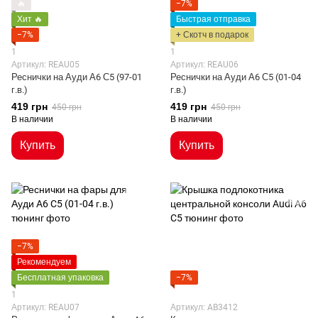
🔥
−7%
Хит 🔥
Быстрая отправка
−7%
+ Скотч в подарок
1
1
Артикул: REAU05
Артикул: REAU06
Реснички на Ауди А6 С5 (97-01
Реснички на Ауди А6 С5 (01-04
г.в.)
г.в.)
419 грн
419 грн
450 грн
450 грн
В наличии
В наличии
Купить
Купить
−7%
Рекомендуем
Бесплатная упаковка
−7%
1
Артикул: REAU07
Артикул: AB3412