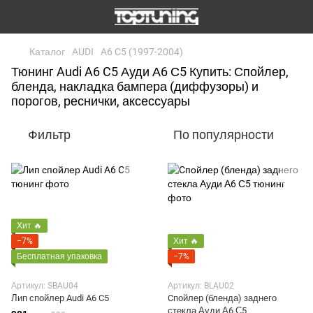
Каталог
AUDI
A6 C5 (1997-2004)
Тюнинг Audi A6 C5 Ауди А6 С5 Купить: Спойлер,
бленда, накладка бампера (диффузоры) и
порогов, реснички, аксессуары
Фильтр
По популярности
Хит 🔥
−7%
Хит 🔥
Бесплатная упаковка
−7%
Артикул: SBAU04
Артикул: BLAU02
Лип спойлер Audi A6 C5
Cпойлер (бленда) заднего
стекла Ауди А6 С5