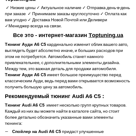
✓ Низкие цены ✓ Актуальное наличие ✓ Отправка день-в-день
при заказе ✓ Принимаем заказы круглосуточно ✓ Оплата как
вам угодно ✓ Доставка Новой Почтой или Деливери
✓Менеджер всегда на связи.
Все это - интернет-магазин
Тoptuning.ua
Тюнинг Ауди А6 С5
кардинально изменит облик вашего авто,
выглядеть будет абсолютно иначе, и больших расходов при
этом не потребуется. Автомобиль станет намного
привлекательнее, с дополнительными элементы дизайна.
Между тем, это важная деталь для продажи автомобиля.
Тюнинг Ауди А6 С5
имеет большое преимущество перед
классическим Ауди, ведь перед вами открывается возможность
получить большую цену за автомобиль.
Рекомендуемый тюнинг Audi A6 С5 :
Тюнинг Audi A6 C5
имеет несколько групп крупных товаров.
Каждый из них вы можете найти в каталоге сайта, но стоит
более детально обозначить указанные вами элементы
тюнинга:
Спойлер на Audi A6 C5
придаст улучшенные