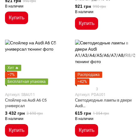
921 грн
990 грн
921 грн
В наличии
990 грн
В наличии
Купить
Купить
Хит 🔥
−7%
Распродажа
Бесплатная упаковка
−42%
3
Артикул: SBAU11
Артикул: PDAU01
Спойлер на Audi A6 C5
Светодиодные лампы в двери
универсал
Audi
A1/A3/A4/A5/A6/A7/A8/R8/Q3/Q
3 432 грн
615 грн
3 690 грн
1 054 грн
5/Q7/TT
В наличии
В наличии
Купить
Купить