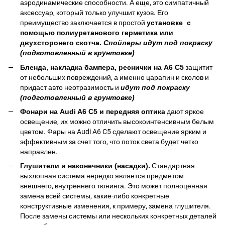
аэродинамические способности. А еще, это симпатичный
аксессуар, который только улучшит кузов. Его
преимущество заключается в простой
установке с
помощью полиуретанового герметика или
двухсторонего скотча.
Спойлеры идут под покраску
(подготовленный в грунтовке)
Бленда, накладка бампера, реснички на А6 С5
защитит
от небольших повреждений, а именно царапин и сколов и
придаст авто неотразимость и
идут под покраску
(подготовленный в грунтовке)
Фонари на Audi A6 C5 и передняя оптика
дают яркое
освещение, их можно отличить высокоинтенсивным белым
цветом. Фары на Audi A6 C5 сделают освещение ярким и
эффективным за счет того, что поток света будет четко
направлен.
Глушители и наконечники (насадки).
Стандартная
выхлопная система нередко является предметом
внешнего, внутреннего тюнинга. Это может полноценная
замена всей системы, какие-либо конкретные
конструктивные изменения, к примеру, замена глушителя.
После замены системы или нескольких конкретных деталей