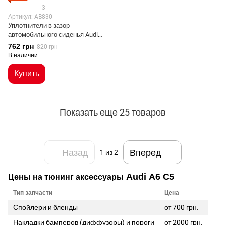
3
Артикул: AB830
Уплотнители в зазор
автомобильного сиденья Audi
стиль S Line
762 грн
820 грн
В наличии
Купить
Показать еще 25 товаров
Назад
Вперед
1
из 2
Audi А6 С5
Цены на тюнинг аксессуары
Тип запчасти
Цена
Спойлери и бленды
от 700 грн.
Накладки бамперов (диффузоры) и пороги
от 2000 грн.