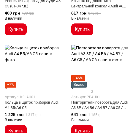
Реснички на фары для Ауди A6
Крышка подлокотника
C5 (01-04 г.в.)
центральной консоли Audi A6
C5
400 грн
817 грн
430 грн
878 грн
В наличии
В наличии
Купить
Купить
−46%
−7%
Видео
3
Артикул: K0LAU01
Артикул: PPAU01
Кольца в щиток приборов Audi
Повторители поворота для Audi
А4 B5/А6 C5
A3 8P / A4 B6 / A4 B7 / A6 C5 / A6
C6
1 225 грн
641 грн
1 317 грн
1 185 грн
В наличии
В наличии
Купить
Купить