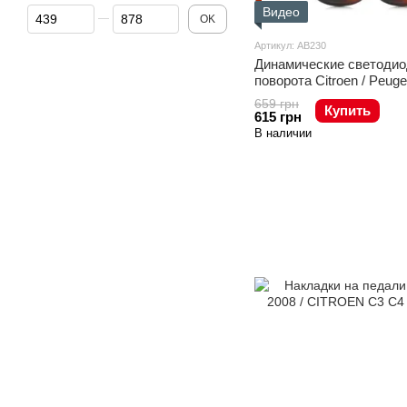
От Цена, грн
До Цена, грн
Видео
OK
Артикул: AB230
Динамические светодио
поворота Citroen / Peuge
659 грн
Купить
615 грн
В наличии