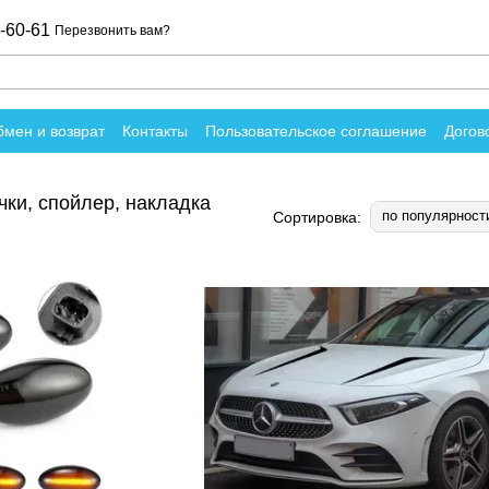
-60-61
Перезвонить вам?
мен и возврат
Контакты
Пользовательское соглашение
Догов
вы о магазине
чки, спойлер, накладка
по популярност
Сортировка: