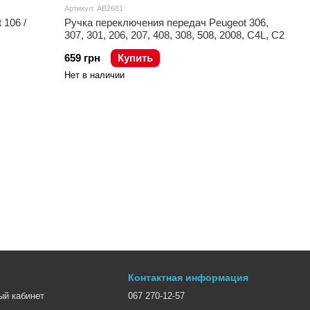
Артикул: AB2681
 106 /
Ручка переключения передач Peugeot 306,
307, 301, 206, 207, 408, 308, 508, 2008, C4L, C2
659 грн
Купить
Нет в наличии
Контактная информация
ый кабинет
067 270-12-57