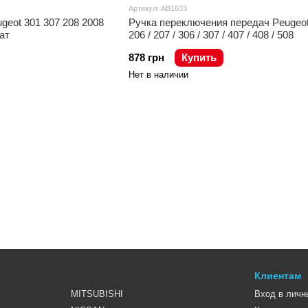
Артикул: AB1633
geot 301 307 208 2008
Ручка переключения передач Peugeot
ат
206 / 207 / 306 / 307 / 407 / 408 / 508
878 грн
Купить
Нет в наличии
Клиентам
MITSUBISHI
Вход в личн