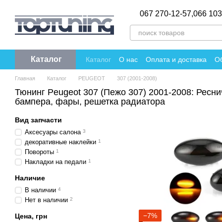
Перейти к основному контенту
067 270-12-57,
066 103
Каталог
Каталог
О нас
Оплата и доставка
Об
Политика конфиденциальности
Отзы
Главная
Каталог
PEUGEOT
307 (2001-2008)
Тюнинг Peugeot 307 (Пежо 307) 2001-2008: Ресни
бампера, фары, решетка радиатора
Вид запчасти
Аксесуары салона
3
декоративные наклейки
1
Повороты
1
Накладки на педали
1
Наличие
В наличии
4
Нет в наличии
2
−7%
Цена, грн