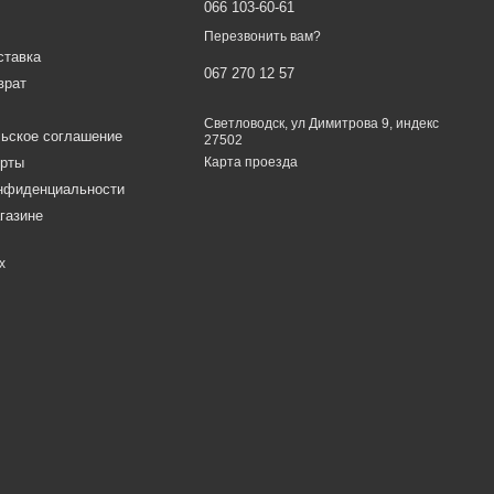
066 103-60-61
Перезвонить вам?
ставка
067 270 12 57
врат
Светловодск, ул Димитрова 9, индекс
ьское соглашение
27502
ерты
Карта проезда
онфиденциальности
газине
х