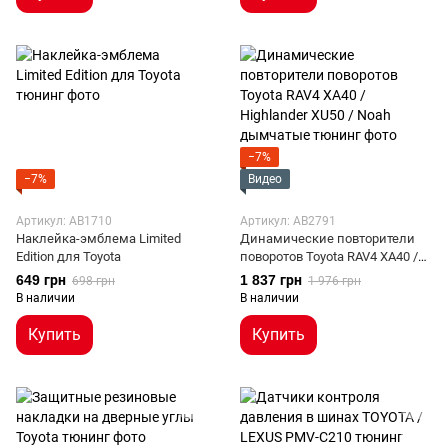
−7%
−7%
Видео
Артикул: AB1710
Артикул: AB2791
Наклейка-эмблема Limited
Динамические повторители
Edition для Toyota
поворотов Toyota RAV4 XA40 /
Highlander XU50 / Noah
649 грн
1 837 грн
698 грн
1 976 грн
дымчатые
В наличии
В наличии
Купить
Купить