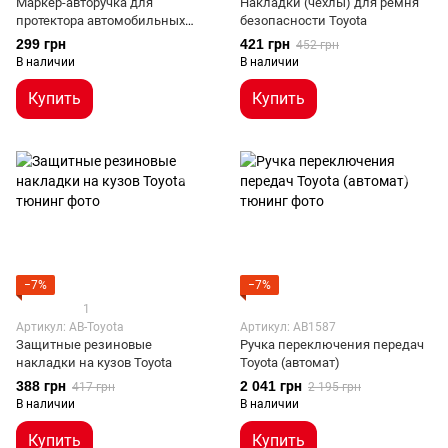
Маркер-авторучка для
Накладки (чехлы) для ремня
протектора автомобильных
безопасности Toyota
шин
299 грн
421 грн
452 грн
В наличии
В наличии
Купить
Купить
−7%
−7%
1
Артикул: AB-Toyota
Артикул: AB1587
Защитные резиновые
Ручка переключения передач
накладки на кузов Toyota
Toyota (автомат)
388 грн
2 041 грн
417 грн
2 195 грн
В наличии
В наличии
Купить
Купить