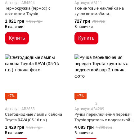
Артикул: AB4504
Артикул: AB111
Термокружка (термос) с
Тюнинговые наклейки на
логотипом Toyota
кузов автомобиля
универсальные
1 021 грн
727 грн
1 098 грн
781 грн
В наличии
В наличии
Купить
Купить
−7%
−7%
2
Артикул: AB2858
Артикул: AB4289
Светодиодные лампы салона
Ручка переключения передач
Toyota RAV4 (05-16 г.в.)
Toyota хрусталь с подсветкой
вар.2
1 429 грн
4 083 грн
1 537 грн
4 390 грн
В наличии
В наличии