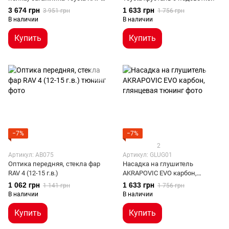
(13-18 г.в.)
3 674 грн
1 633 грн
3 951 грн
1 756 грн
В наличии
В наличии
Купить
Купить
−7%
−7%
2
Артикул: AB075
Артикул: GLUG01
Оптика передняя, стекла фар
Насадка на глушитель
RAV 4 (12-15 г.в.)
AKRAPOVIC EVO карбон,
глянцевая
1 062 грн
1 633 грн
1 141 грн
1 756 грн
В наличии
В наличии
Купить
Купить