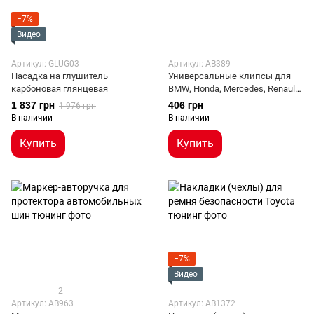
−7%
Видео
Артикул: GLUG03
Артикул: AB389
Насадка на глушитель
Универсальные клипсы для
карбоновая глянцевая
BMW, Honda, Mercedes, Renault,
Peugeot, Kia, Toyota, VW
1 837 грн
406 грн
1 976 грн
В наличии
В наличии
Купить
Купить
−7%
Видео
2
Артикул: AB963
Артикул: AB1372