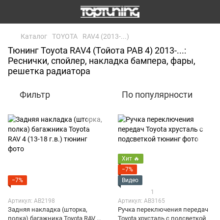
Каталог
TOYOTA
RAV4 (2013-...)
Тюнинг Toyota RAV4 (Тойота РАВ 4) 2013-...:
Реснички, спойлер, накладка бампера, фары,
решетка радиатора
Фильтр
По популярности
Хит 🔥
−7%
−7%
Видео
1
Артикул: AB2198
Артикул: AB3165
Задняя накладка (шторка,
Ручка переключения передач
полка) багажника Toyota RAV 4
Toyota хрусталь с подсветкой