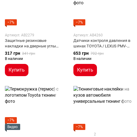
−7%
−7%
Артикул: AB2279
Артикул: AB4260
Защитные резиновые
Датчики контроля давления в
накладки на дверные углы
шинах TOYOTA / LEXUS PMV-
Toyota
C210
317 грн
653 грн
341 грн
702 грн
В наличии
В наличии
Купить
Купить
−7%
Видео
−7%
2