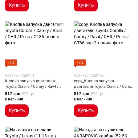
Купить
Купить
−7%
−7%
Артикул: AB3171
Артикул: AB3172
Кнопка запуска двигателя
copy_Кнопка запуска
Toyota Corolla / Camry / Rav4 /
двигателя Toyota Corolla / Camry
CHR / Prius / GT86
/ Rav4 / CHR / Prius / GT86 вар.2
817 грн
817 грн
878 грн
878 грн
В наличии
В наличии
Купить
Купить