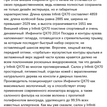
своих предшественников, ведь новинка полностью сохранила
не только дизайн экстерьера, но и габаритные
характеристики. Длина кузова Infiniti QX70 составляет 4859
мм, длина колёсной базы равна 2885 мм, ширина не
превышает 2029 мм, а высота ограничивается 1651 мм.
Внешний облик у Infiniti QX70 поистине спортивный и очень
динамичный. Инфинити QX70 2014 Посадка и контуры кузова
напоминают гепарда, готовящегося к стремительному прыжку,
за которым последует быстрый набор скорости, не
оставляющий шансов жертве. Впрочем, хищный взгляд
передней оптики, «горбатые» мускулистые контуры крыльев и
заглаженный верх задней части кузова нравятся далеко не
всем поклонникам роскошных внедорожников, так что дизайн
у Infiniti QX70 во многом противоречивый. Салон у Infiniti QX70
просторный, пятиместный, отделан кожей с вкраплениями
натурального дерева на консоли и дверных панелях.
Производитель позиционирует салон Инфинити QX70 как
максимально экологичный, ну а способствует этому
применение современного ионизатора воздуха, а также
салонного фильтра на основе волокна с пропиткой
полифенолом винограда, удаляющего до 99,5% всех
известных аллергенов. Как мы уже сказали, салон у Infiniti