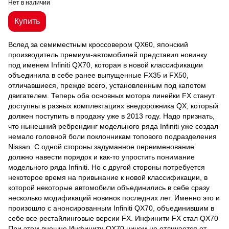
Нет в наличии
Купить
Вслед за семиместным кроссовером QX60, японский
производитель премиум-автомобилей представил новинку
под именем Infiniti QX70, которая в новой классификации
объединила в себе ранее выпущенные FX35 и FX50,
отличавшиеся, прежде всего, установленным под капотом
двигателем. Теперь оба основных мотора линейки FX станут
доступны в разных комплектациях внедорожника QX, который
должен поступить в продажу уже в 2013 году. Надо признать,
что нынешний ребрендинг модельного ряда Infiniti уже создал
немало головной боли поклонникам топового подразделения
Nissan. С одной стороны задуманное переименование
должно навести порядок и как-то упростить понимание
модельного ряда Infiniti. Но с другой стороны потребуется
некоторое время на привыкание к новой классификации, в
которой некоторые автомобили объединились в себе сразу
несколько модификаций новинок последних лет. Именно это и
произошло с анонсированным Infiniti QX70, объединившим в
себе все рестайлинговые версии FX. Инфинити FX стал QX70
При этом внешне Инфинити QX70 ничем не отличается от