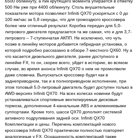
6500 об/минуту, а пик крутящего момента упирается в отметку
500 Нм уже при 4400 об/минуту. Столь внушительные
показатели мотора позволяют Infiniti QX70 ускоряться с 0 до
100 км/час за 5,8 секунды, что для громоздкого кроссовера
более чем отличный результат. Коробка передач для 5,0-
литрового двигателя предлагается та же самая, что и для 3,7-
литрового – 7-ступенчатая АКПП. Не исключено, что чуть
позже в линейку моторов добавится гибридная установка, о
которой подробно рассказано в обзоре 7-местного QX60. Ну а
что касается дизельного двигателя, ранее доступного в
линейке FX, то он, скорее всего, уйдет в историю, во всяком
случае, во время анонса Infiniti QX70 о нем не промолвили
даже словечка. Выпускаться кроссовер будет как в
заднеприводном, так и в полноприводном исполнении, при
этом топовый 5,0-литровый двигатель будет доступен только в
AWD-версиях Infiniti QX70. На всех колесах новинки будут
устанавливаться спортивные вентилируемые дисковые
тормоза, дополненные 4-канальным ABS и алюминиевыми
суппортами. Кроме того, шасси QX70 дополнят системой
активного подруливания задней оси. Infiniti QX70
Комплектации и цены. Перечень комплектаций нового
кроссовера Infiniti QX70 практически полностью повторяет
аналогичные у FX. Оснащенность комплектаций также