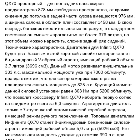
QX70 просторный – для ног задних пассажиров
предусмотрено 878 мм свободного пространства, от кромки
сидения до потолка в задней части кузова вмещаются 976 мм,
а ширина салона в области плеч составляет 1458 мм. В свою
очередь багажник вместительностью не радует, в стандартном
состоянии он сможет «проглотить» не более 376 литров, но
этот объем можно нарастить, сложив задний ряд сидений.
Технические характеристики. Двигателей для Infiniti QX70
будет два. Базовым в этой короткой линейке моторов станет
6-цилиндровый V-образный агрегат, имеющий рабочий объем
3,7 литра (3696 см3). Данный мотор развивает внушительные
333 л.с. максимальной мощности уже при 7000 об/минуту,
правда отметим, что для североамериканского рынка
планируется снизить мощность до 325 л.с. Крутящий момент
данной силовой установки равен 363 Нм при 5200 об/минуту,
что позволит кроссоверу Infiniti QX70 набирать первую сотню
на спидометре всего за 6,3 секунды. Агрегируется двигатель
только с 7-ступенчатой автоматической коробкой передач,
имеющей режим ручного переключения. Топовым двигателем
Инфинити QX70 станет 8-цилиндровый бензиновый силовой
агрегат, имеющий рабочий объем 5,0 литра (5026 см3). Его
максимальная мощность доходит до отметки 390 л.с. при