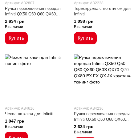
Артикул: AB2807
Артикул: AB2228
Ручка переключения передач
Термокружка с логотипом для
Infiniti QX50 Q50 Q60 QX60
Infiniti
Q60S QX70 Q70 QX80 EX FX
2 634 грн
1 098 грн
QX JX
В наличии
В наличии
Купить
Купить
Артикул: AB4616
Артикул: AB4236
Чехол на ключ для Infiniti
Ручка переключения передач
Infiniti QX50 Q50 Q60 QX60
1 047 грн
Q60S QX70 Q70 QX80 EX FX
2 634 грн
В наличии
QX JX хрусталь
В наличии
Купить