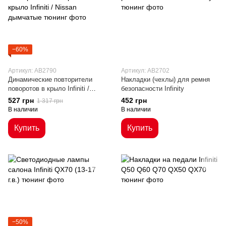
−60%
Артикул: AB2790
Артикул: AB2702
Динамические повторители
Накладки (чехлы) для ремня
поворотов в крыло Infiniti /
безопасности Infinity
Nissan дымчатые
527 грн
452 грн
1 317 грн
В наличии
В наличии
Купить
Купить
−50%