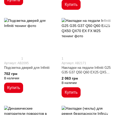
Купить
1
1
Артикул: AB2095
Артикул: AB2171
Подсветка дверей для Infiniti
Накладки на педали Infiniti G25
G35 G37 Q50 Q60 EX25 QX50
702 грн
QX70 EX FX M25
2 063 грн
В наличии
В наличии
Купить
Купить