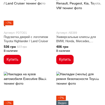
−7%
Артикул: PDTO01
Артикул: AB389
Подсветка дверей с логотипом
Универсальные клипсы для
Toyota Highlander / Land Cruiser
BMW, Honda, Mercedes,
Renault, Peugeot, Kia, Toyota,
536 грн
406 грн
577 грн
VW
В наличии
В наличии
Купить
Купить
−7%
−7%
Видео