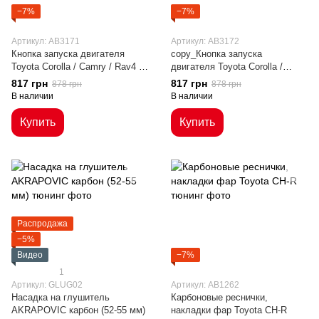
−7%
−7%
Артикул: AB3171
Артикул: AB3172
Кнопка запуска двигателя
copy_Кнопка запуска
Toyota Corolla / Camry / Rav4 /
двигателя Toyota Corolla /
CHR / Prius / GT86
Camry / Rav4 / CHR / Prius /
817 грн
817 грн
878 грн
878 грн
GT86 вар.2
В наличии
В наличии
Купить
Купить
Распродажа
−5%
Видео
−7%
1
Артикул: GLUG02
Артикул: AB1262
Насадка на глушитель
Карбоновые реснички,
AKRAPOVIC карбон (52-55 мм)
накладки фар Toyota CH-R