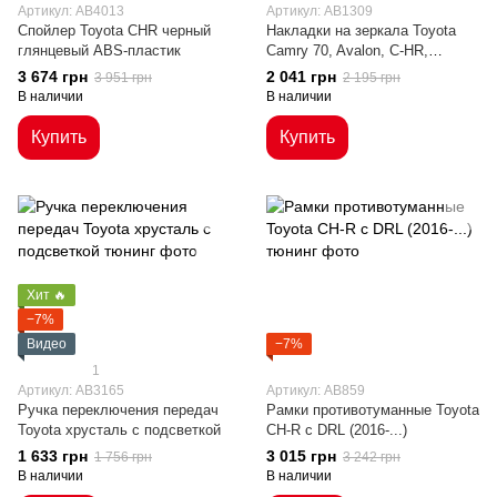
Артикул: AB4013
Артикул: AB1309
Спойлер Toyota CHR черный
Накладки на зеркала Toyota
глянцевый ABS-пластик
Camry 70, Avalon, C-HR,
черные
3 674 грн
2 041 грн
3 951 грн
2 195 грн
В наличии
В наличии
Купить
Купить
Хит 🔥
−7%
Видео
−7%
1
Артикул: AB3165
Артикул: AB859
Ручка переключения передач
Рамки противотуманные Toyota
Toyota хрусталь с подсветкой
CH-R с DRL (2016-...)
1 633 грн
3 015 грн
1 756 грн
3 242 грн
В наличии
В наличии