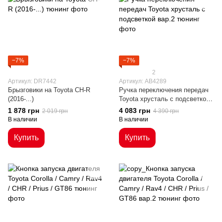
−7%
−7%
2
Артикул: DR7442
Артикул: AB4289
Брызговики на Toyota CH-R
Ручка переключения передач
(2016-...)
Toyota хрусталь с подсветкой
вар.2
1 878 грн
4 083 грн
2 019 грн
4 390 грн
В наличии
В наличии
Купить
Купить