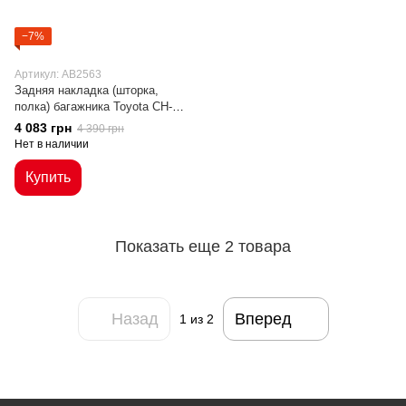
−7%
Артикул: AB2563
Задняя накладка (шторка,
полка) багажника Toyota CH-R
(2020-...)
4 083 грн
4 390 грн
Нет в наличии
Купить
Показать еще 2 товара
Назад
Вперед
1
из 2