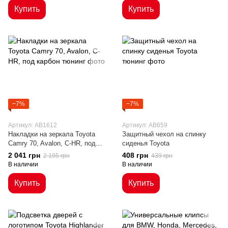
Купить
Купить
−7%
−7%
Артикул: AB1612
Артикул: AB659
Накладки на зеркала Toyota
Защитный чехол на спинку
Camry 70, Avalon, C-HR, под
сиденья Toyota
карбон
2 041 грн
408 грн
2 195 грн
439 грн
В наличии
В наличии
Купить
Купить