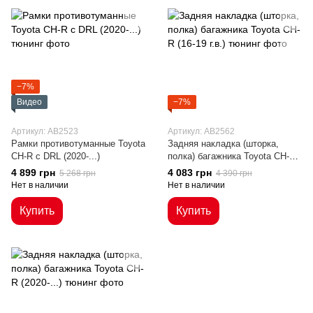
−7%
Видео
−7%
Артикул: AB2523
Артикул: AB2562
Рамки противотуманные Toyota
Задняя накладка (шторка,
CH-R с DRL (2020-...)
полка) багажника Toyota CH-R
(16-19 г.в.)
4 899 грн
4 083 грн
5 268 грн
4 390 грн
Нет в наличии
Нет в наличии
Купить
Купить