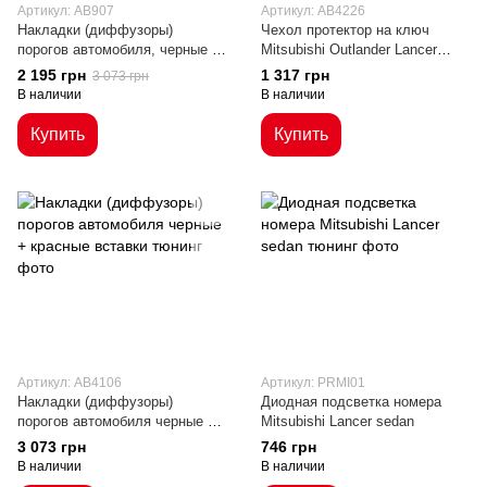
Артикул: AB907
Артикул: AB4226
Накладки (диффузоры)
Чехол протектор на ключ
порогов автомобиля, черные 2
Mitsubishi Outlander Lancer
метра
Eclipse Mirage Xpander ASX
2 195 грн
1 317 грн
3 073 грн
Pajero Eclipse Cross Montero
В наличии
В наличии
Купить
Купить
Артикул: AB4106
Артикул: PRMI01
Накладки (диффузоры)
Диодная подсветка номера
порогов автомобиля черные +
Mitsubishi Lancer sedan
красные вставки
3 073 грн
746 грн
В наличии
В наличии