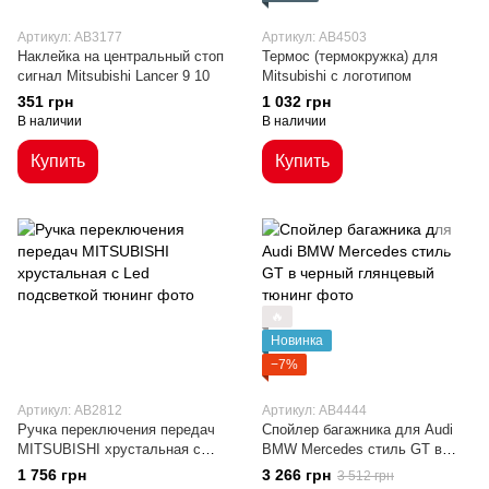
Артикул: AB3177
Артикул: AB4503
Наклейка на центральный стоп
Термос (термокружка) для
сигнал Mitsubishi Lancer 9 10
Mitsubishi с логотипом
351 грн
1 032 грн
В наличии
В наличии
Купить
Купить
🔥
Новинка
−7%
Артикул: AB2812
Артикул: AB4444
Ручка переключения передач
Cпойлер багажника для Audi
MITSUBISHI хрустальная с
BMW Mercedes стиль GT в
Led подсветкой
черный глянцевый
1 756 грн
3 266 грн
3 512 грн