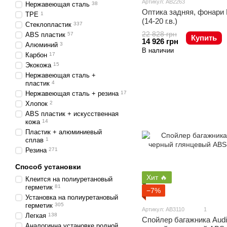
Артикул: AB2263
Нержавеющая сталь
38
Оптика задняя, фонари 
TPE
1
(14-20 г.в.)
Стеклопластик
337
22 828 грн
ABS пластик
57
Купить
14 926 грн
Алюминий
3
В наличии
Карбон
17
Экокожа
15
Нержавеющая сталь +
пластик
4
Нержавеющая сталь + резина
17
Хлопок
2
ABS пластик + искусственная
кожа
14
Пластик + алюминиевый
сплав
1
Резина
271
Способ установки
Хит 🔥
Клеится на полиуретановый
герметик
81
−7%
Установка на полиуретановый
герметик
305
Артикул: AB3110
1
Легкая
138
Спойлер багажника Audi
Аналогична установке родной