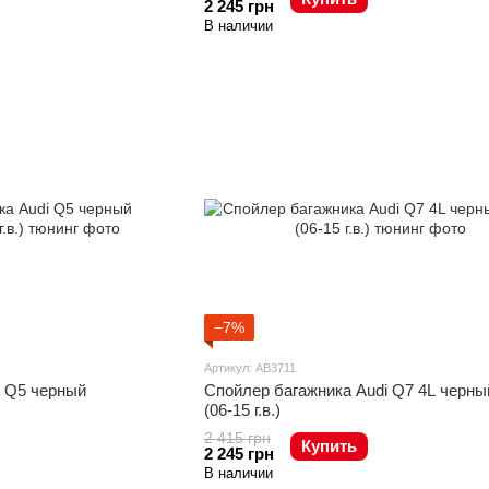
2 245 грн
В наличии
−7%
Артикул: AB3711
i Q5 черный
Спойлер багажника Audi Q7 4L черны
(06-15 г.в.)
2 415 грн
Купить
2 245 грн
В наличии