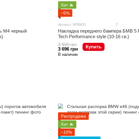
Хит 🔥
−5%
3
Артикул: NPBM25
ь М4 черный
Накладка переднего бампера БМВ 5 
к)
Tech Performance style (10-16 г.в.)
3 890 грн
Купить
3 696 грн
В наличии
Распродажа
Хит 🔥
−10%