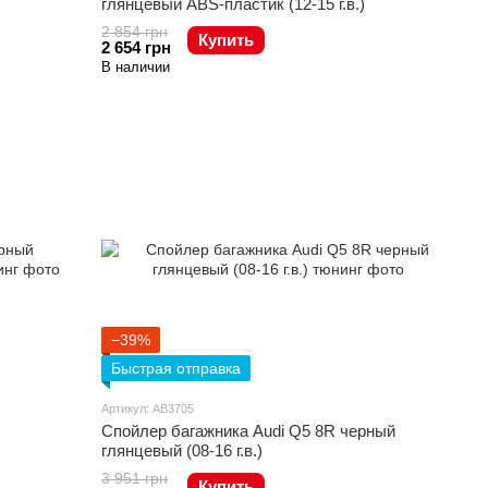
глянцевый ABS-пластик (12-15 г.в.)
2 854 грн
Купить
2 654 грн
В наличии
−39%
Быстрая отправка
Артикул: AB3705
Спойлер багажника Audi Q5 8R черный
глянцевый (08-16 г.в.)
3 951 грн
Купить