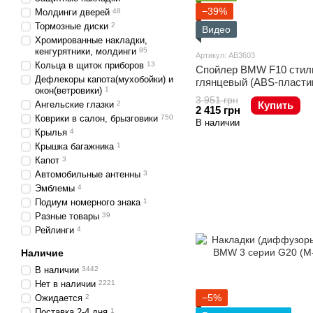
−39%
Молдинги дверей
48
Тормозные диски
2
Видео
Хромированные накладки,
кенгурятники, молдинги
95
Артикул: AB3603
Кольца в щиток приборов
13
Спойлер BMW F10 стил
Дефлекоры капота(мухобойки) и
глянцевый (ABS-пласти
окон(ветровики)
1
3 951 грн
Ангельские глазки
2
Купить
2 415 грн
Коврики в салон, брызговики
750
В наличии
Крылья
4
Крышка багажника
1
Капот
3
Автомобильные антенны
3
Эмблемы
4
Подиум номерного знака
1
Разные товары
39
Рейлинги
4
Наличие
В наличии
3442
Нет в наличии
2221
−5%
Ожидается
2
Поставка 2-4 дня
1