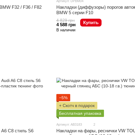
Артикул: DPBM04
BMW F32 / F36 / F82
Накладки (диффузоры) порогов авто
BMW 5 серии F10
4 829 грн
Купить
4 588 грн
В наличии
−5%
+ Скотч в подарок
Бесплатная упаковка
Артикул: AB3183
2
 A6 C8 стиль S6
Накладки на фары, реснички VW TO