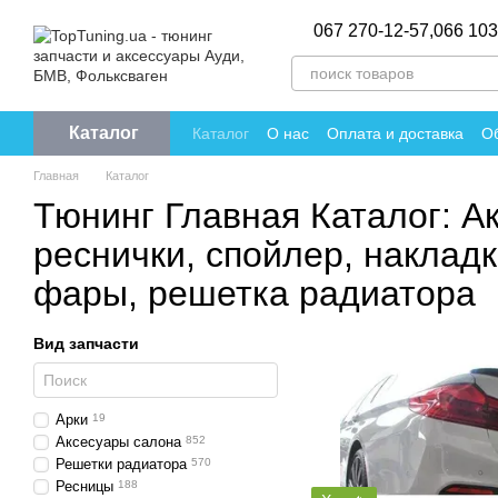
Перейти к основному контенту
067 270-12-57,
066 103
Каталог
Каталог
О нас
Оплата и доставка
Об
Политика конфиденциальности
Отзы
Главная
Каталог
Тюнинг Главная Каталог: А
реснички, спойлер, наклад
фары, решетка радиатора
Вид запчасти
Арки
19
Аксесуары салона
852
Решетки радиатора
570
Ресницы
188