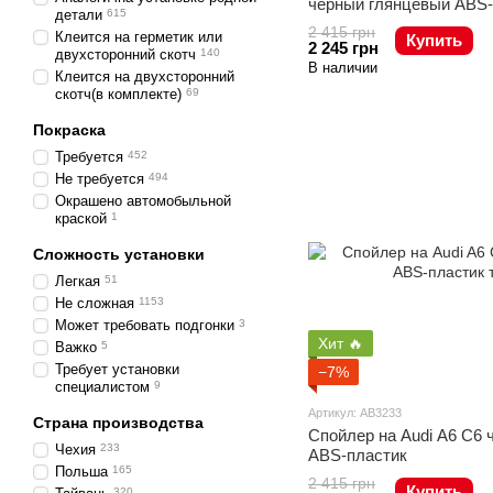
черный глянцевый ABS-
детали
615
2 415 грн
Клеится на герметик или
Купить
2 245 грн
двухсторонний скотч
140
В наличии
Клеится на двухсторонний
скотч(в комплекте)
69
Покраска
Требуется
452
Не требуется
494
Окрашено автомобыльной
краской
1
Сложность установки
Легкая
51
Не сложная
1153
Может требовать подгонки
3
Хит 🔥
Важко
5
Требует установки
−7%
специалистом
9
Артикул: AB3233
Страна производства
Спойлер на Audi A6 C6
Чехия
233
ABS-пластик
Польша
165
2 415 грн
Купить
320