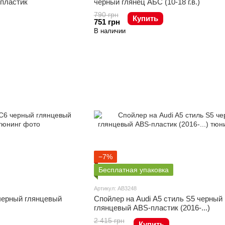
пластик
черный глянец АБС (10-18 г.в.)
790 грн
Купить
751 грн
В наличии
−7%
Бесплатная упаковка
Артикул: AB3248
 черный глянцевый
Спойлер на Audi A5 стиль S5 черный
глянцевый ABS-пластик (2016-...)
2 415 грн
Купить