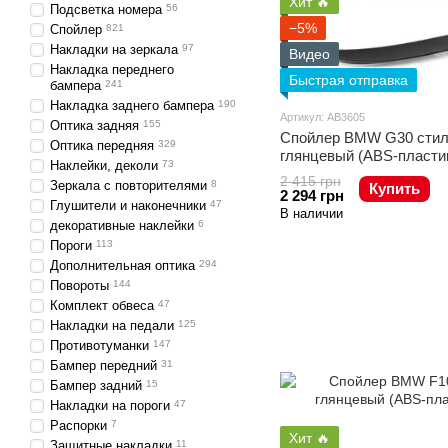
Хит 🔥
Подсветка номера
56
−5%
Спойлер
821
Накладки на зеркала
97
Видео
Накладка переднего
Быстрая отправка
бампера
241
Накладка заднего бампера
190
Артикул: AB3605
Оптика задняя
155
Cпойлер BMW G30 стил
Оптика передняя
329
глянцевый (ABS-пласти
Наклейки, деколи
73
2 415 грн
Зеркала с повторителями
8
Купить
2 294 грн
Глушители и наконечники
47
В наличии
декоративные наклейки
6
Пороги
113
Дополнительная оптика
294
Повороты
144
Комплект обвеса
47
Накладки на педали
125
Противотуманки
147
Бампер передний
31
Бампер задний
15
Накладки на пороги
47
Распорки
7
Хит 🔥
Защитные накладки
11