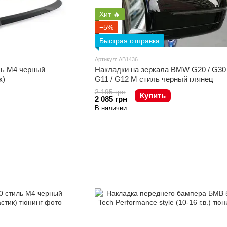
Хит 🔥
−5%
Быстрая отправка
Артикул: AB1436
ь М4 черный
Накладки на зеркала BMW G20 / G30 
к)
G11 / G12 М стиль черный глянец
2 195 грн
Купить
2 085 грн
В наличии