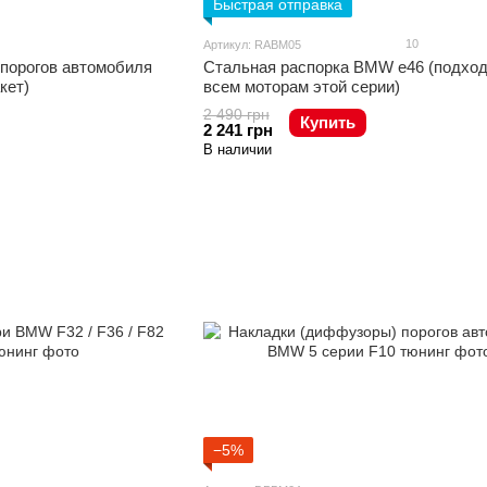
Быстрая отправка
10
Артикул: RABM05
порогов автомобиля
Стальная распорка BMW e46 (подход
кет)
всем моторам этой серии)
2 490 грн
Купить
2 241 грн
В наличии
−5%