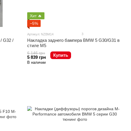
Хит 🔥
−5%
3
Артикул: NZBM14
/ G32 /
Накладка заднего бампера BMW 5 G30/G31 в
стиле М5
6 146 грн
Купить
5 839 грн
В наличии