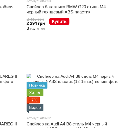
Артикул: AB3594
мобиля
Спойлер багажника BMW G20 стиль М4
черный глянцевый ABS-пластик
2 415 грн
Купить
2 294 грн
В наличии
Новинка
Хит 🔥
−7%
Видео
Артикул: AB3232
Спойлер на Audi A4 B8 стиль М4 черный
UAREG II