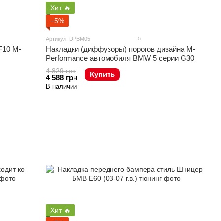
Хит 🔥
−5%
5
Артикул: DPBM05
F10 M-
Накладки (диффузоры) порогов дизайна M-
Performance автомобиля BMW 5 серии G30
4 829 грн
Купить
4 588 грн
В наличии
Хит 🔥