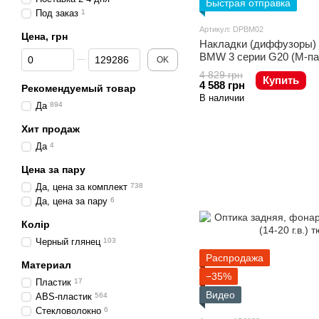
Быстрая отправка
Под заказ
1
Артикул: DPBM02
Цена, грн
Накладки (диффузоры) 
От Цена, грн
До Цена, грн
BMW 3 серии G20 (М-па
OK
4 829 грн
Купить
4 588 грн
Рекомендуемый товар
В наличии
Да
894
Хит продаж
Да
4
Цена за пару
Да, цена за комплект
738
Да, цена за пару
6
Колір
Черный глянец
103
Распродажа
Материал
−35%
Пластик
17
Видео
ABS-пластик
564
Стекловолокно
6