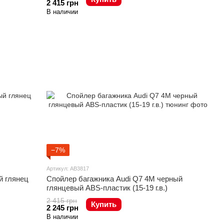
2 415 грн
В наличии
−7%
Артикул: AB3817
й глянец
Спойлер багажника Audi Q7 4M черный
глянцевый ABS-пластик (15-19 г.в.)
2 415 грн
Купить
2 245 грн
В наличии