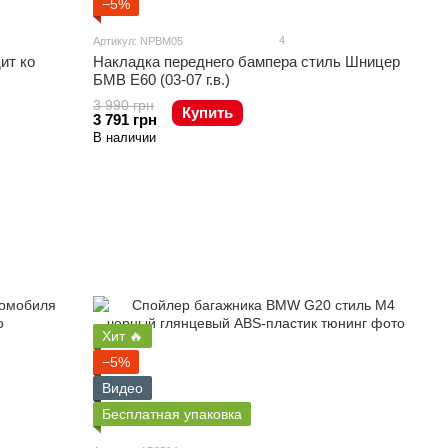
−5%
4
Артикул: NPBM05
ит ко
Накладка переднего бампера стиль Шницер
БМВ Е60 (03-07 г.в.)
3 990 грн
Купить
3 791 грн
В наличии
Хит 🔥
−5%
Видео
Бесплатная упаковка