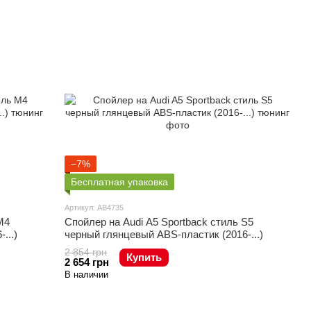
−7%
Бесплатная упаковка
Артикул: AB4735
M4
Спойлер на Audi A5 Sportback стиль S5
...)
черный глянцевый ABS-пластик (2016-...)
2 854 грн
Купить
2 654 грн
В наличии