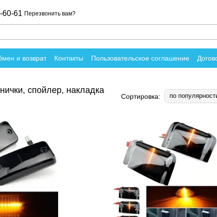
-60-61
Перезвонить вам?
мен и возврат
Контакты
Пользовательское соглашение
Догов
вы о магазине
снички, спойлер, накладка
по популярност
Сортировка: