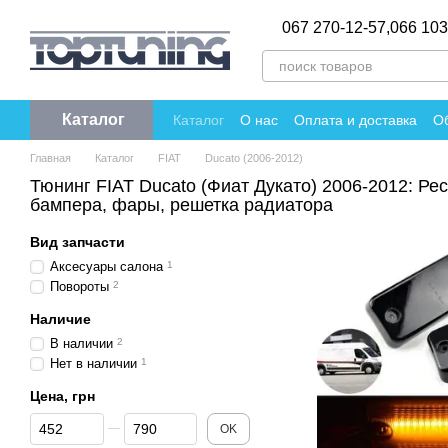
Перейти к основному контенту
067 270-12-57,
066 103
Каталог
Каталог
О нас
Оплата и доставка
Об
Политика конфиденциальности
Отзы
Главная
Каталог
FIAT
Ducato (2006-2012)
Тюнинг FIAT Ducato (Фиат Дукато) 2006-2012: Ре
бампера, фары, решетка радиатора
Вид запчасти
Аксесуары салона
1
Повороты
2
Наличие
В наличии
2
Нет в наличии
1
Цена, грн
От Цена, грн
До Цена, грн
OK