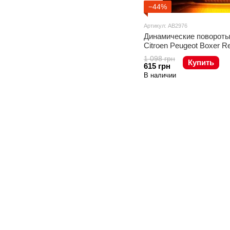
−44%
Артикул: AB2976
Динамические повороты 
Citroen Peugeot Boxer Re
1 098 грн
Купить
615 грн
В наличии