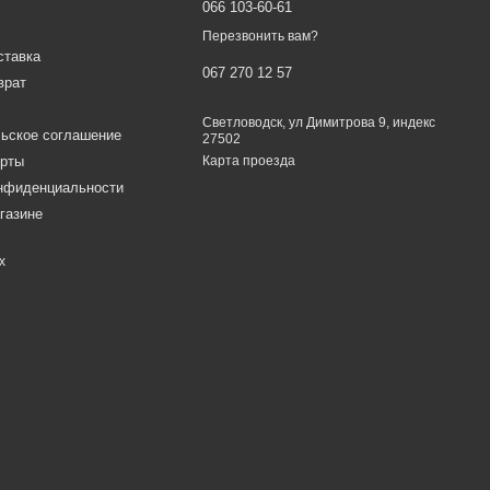
066 103-60-61
Перезвонить вам?
ставка
067 270 12 57
врат
Светловодск, ул Димитрова 9, индекс
ьское соглашение
27502
ерты
Карта проезда
онфиденциальности
газине
х