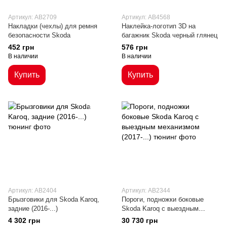
Артикул: AB2709
Артикул: AB4568
Накладки (чехлы) для ремня
Наклейка-логотип 3D на
безопасности Skoda
багажник Skoda черный глянец
452 грн
576 грн
В наличии
В наличии
Купить
Купить
Артикул: AB2404
Артикул: AB2344
Брызговики для Skoda Karoq,
Пороги, подножки боковые
задние (2016-...)
Skoda Karoq с выездным
механизмом (2017-...)
4 302 грн
30 730 грн