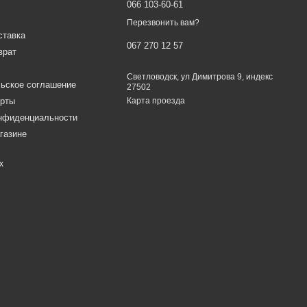
066 103-60-61
Перезвонить вам?
ставка
067 270 12 57
врат
Светловодск, ул Димитрова 9, индекс
ьское соглашение
27502
ерты
Карта проезда
онфиденциальности
газине
х