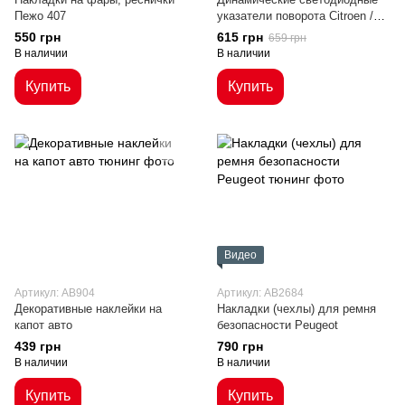
Пежо 407
указатели поворота Citroen /
Peugeot
550 грн
615 грн
659 грн
В наличии
В наличии
Купить
Купить
Видео
Артикул: AB904
Артикул: AB2684
Декоративные наклейки на
Накладки (чехлы) для ремня
капот авто
безопасности Peugeot
439 грн
790 грн
В наличии
В наличии
Купить
Купить