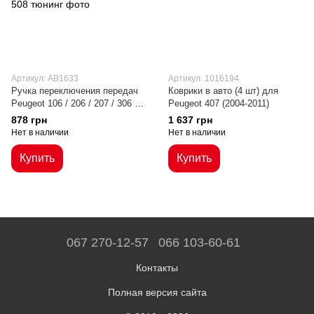
Артикул: AB1633
Артикул: 1016194
Ручка переключения передач
Коврики в авто (4 шт) для
Peugeot 106 / 206 / 207 / 306 /
Peugeot 407 (2004-2011)
307 / 407 / 408 / 508
878 грн
1 637 грн
Нет в наличии
Нет в наличии
Купить
Купить
067 270-12-57
066 103-60-61
Контакты
Полная версия сайта