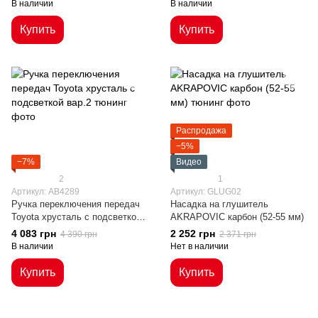
В наличии
В наличии
Купить
Купить
Распродажа
−5%
−7%
Видео
2
1
Артикул: AB4289
Артикул: GLUG02
Ручка переключения передач
Насадка на глушитель
Toyota хрусталь с подсветкой
AKRAPOVIC карбон (52-55 мм)
вар.2
4 083 грн
2 252 грн
4 390 грн
2 371 грн
В наличии
Нет в наличии
Купить
Купить