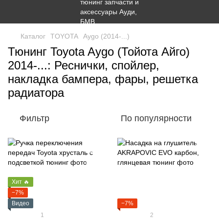
Каталог
TOYOTA
Aygo (2014-...)
Тюнинг Toyota Aygo (Тойота Айго)
2014-...: Реснички, спойлер,
накладка бампера, фары, решетка
радиатора
Фильтр
По популярности
Хит 🔥
−7%
Видео
−7%
1
2