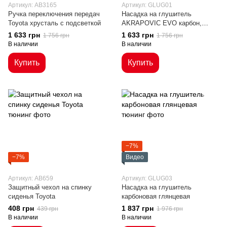
Артикул: AB3165
Артикул: GLUG01
Ручка переключения передач
Насадка на глушитель
Toyota хрусталь с подсветкой
AKRAPOVIC EVO карбон,
глянцевая
1 633 грн
1 633 грн
1 756 грн
1 756 грн
В наличии
В наличии
Купить
Купить
−7%
−7%
Видео
Артикул: AB659
Артикул: GLUG03
Защитный чехол на спинку
Насадка на глушитель
сиденья Toyota
карбоновая глянцевая
408 грн
1 837 грн
439 грн
1 976 грн
В наличии
В наличии