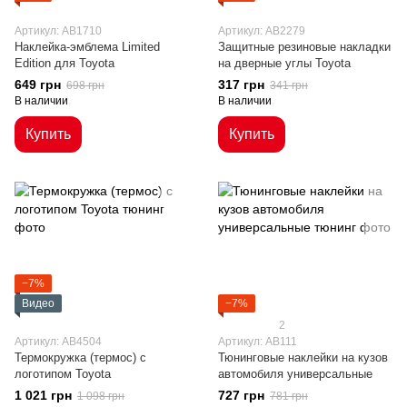
Артикул: AB1710
Артикул: AB2279
Наклейка-эмблема Limited
Защитные резиновые накладки
Edition для Toyota
на дверные углы Toyota
649 грн
317 грн
698 грн
341 грн
В наличии
В наличии
Купить
Купить
−7%
Видео
−7%
2
Артикул: AB4504
Артикул: AB111
Термокружка (термос) с
Тюнинговые наклейки на кузов
логотипом Toyota
автомобиля универсальные
1 021 грн
727 грн
1 098 грн
781 грн