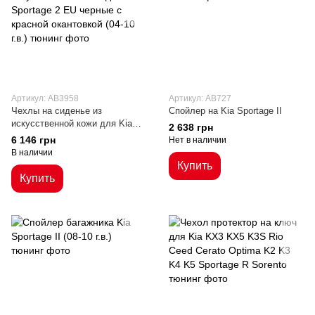
Артикул: AB3958
Артикул: AB727
Чехлы на сиденье из
Спойлер на Kia Sportage II
искусственной кожи для Kia
2 638 грн
Sportage 2 EU черные с
6 146 грн
Нет в наличии
красной окантовкой (04-10 г.в.)
В наличии
Купить
Купить