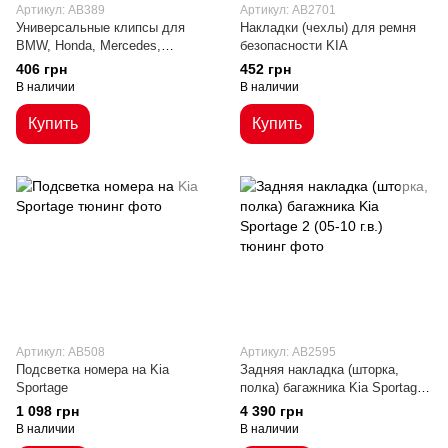
Артикул: AB389
Артикул: AB2701
Универсальные клипсы для
Накладки (чехлы) для ремня
BMW, Honda, Mercedes,
безопасности KIA
Renault, Peugeot, Kia, Toyota,
406 грн
452 грн
VW
В наличии
В наличии
Купить
Купить
Артикул: AB508
Артикул: AB2595
Подсветка номера на Kia
Задняя накладка (шторка,
Sportage
полка) багажника Kia Sportage
2 (05-10 г.в.)
1 098 грн
4 390 грн
В наличии
В наличии