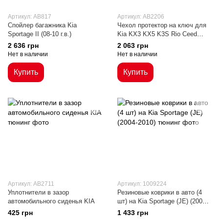
Артикул: AB817
Артикул: AB2206
Спойлер багажника Kia
Чехол протектор на ключ для
Sportage II (08-10 г.в.)
Kia KX3 KX5 K3S Rio Ceed
Cerato Optima K2 K3 K4 K5
2 636 грн
2 063 грн
Sportage R Sorento
Нет в наличии
Нет в наличии
Купить
Купить
Артикул: AB2711
Артикул: 1009224
Уплотнители в зазор
Резиновые коврики в авто (4
автомобильного сиденья KIA
шт) на Kia Sportage (JE) (2004-
2010)
425 грн
1 433 грн