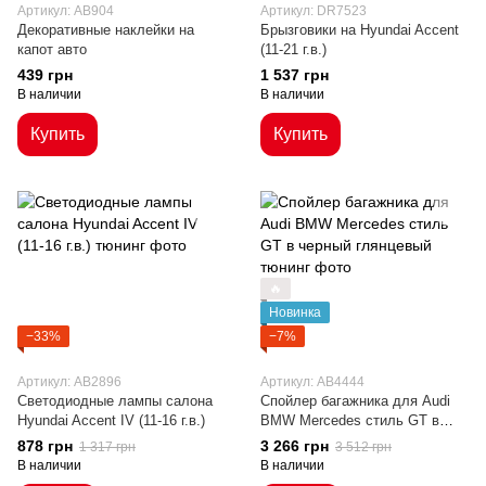
Артикул: AB904
Артикул: DR7523
Декоративные наклейки на
Брызговики на Hyundai Accent
капот авто
(11-21 г.в.)
439 грн
1 537 грн
В наличии
В наличии
Купить
Купить
🔥
Новинка
−33%
−7%
Артикул: AB2896
Артикул: AB4444
Светодиодные лампы салона
Cпойлер багажника для Audi
Hyundai Accent IV (11-16 г.в.)
BMW Mercedes стиль GT в
черный глянцевый
878 грн
3 266 грн
1 317 грн
3 512 грн
В наличии
В наличии