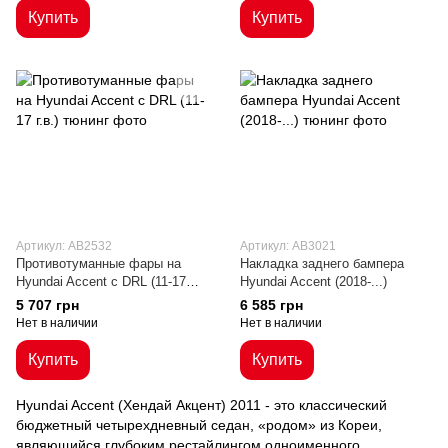
Купить
Купить
Артикул: AB2532
Артикул: AB3021
Противотуманные фары на
Накладка заднего бампера
Hyundai Accent с DRL (11-17
Hyundai Accent (2018-...)
г.в.)
5 707 грн
6 585 грн
Нет в наличии
Нет в наличии
Купить
Купить
Hyundai Accent (Хендай Акцент) 2011 - это классический
бюджетный четырехдневный седан, «родом» из Кореи,
являющийся глубоким рестайлингом одноименного