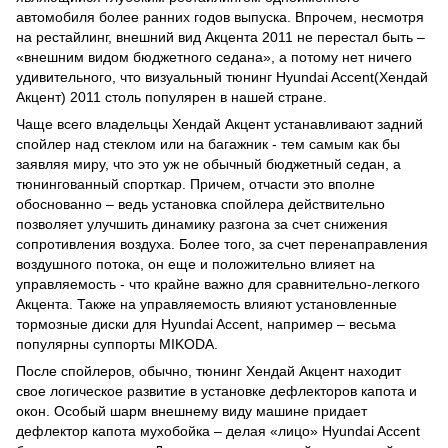
автомобиля более ранних годов выпуска. Впрочем, несмотря
на рестайлинг, внешний вид Акцента 2011 не перестал быть –
«внешним видом бюджетного седана», а потому нет ничего
удивительного, что визуальный тюнинг Hyundai Accent(Хендай
Акцент) 2011 столь популярен в нашей стране.
Чаще всего владельцы Хендай Акцент устанавливают задний
спойлер над стеклом или на багажник - тем самым как бы
заявляя миру, что это уж не обычный бюджетный седан, а
тюнингованный спорткар. Причем, отчасти это вполне
обоснованно – ведь установка спойлера действительно
позволяет улучшить динамику разгона за счет снижения
сопротивления воздуха. Более того, за счет перенаправления
воздушного потока, он еще и положительно влияет на
управляемость - что крайне важно для сравнительно-легкого
Акцента. Также на управляемость влияют установленные
тормозные диски для Hyundai Accent, например – весьма
популярны суппорты MIKODA.
После спойлеров, обычно, тюнинг Хендай Акцент находит
свое логическое развитие в установке дефлекторов капота и
окон. Особый шарм внешнему виду машине придает
дефлектор капота мухобойка – делая «лицо» Hyundai Accent