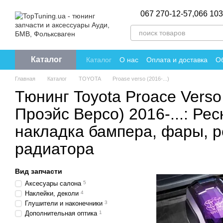
Перейти к основному контенту
067 270-12-57,
066 103
Каталог
Каталог
О нас
Оплата и доставка
Об
Политика конфиденциальности
Отзы
Главная
Каталог
TOYOTA
Proase verso (2016-...)
Тюнинг Toyota Proace Verso
Проэйс Версо) 2016-...: Рес
накладка бампера, фары, 
радиатора
Вид запчасти
Аксесуары салона
5
Наклейки, деколи
4
Глушители и наконечники
3
Дополнительная оптика
1