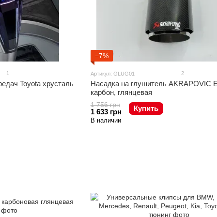
−7%
1
2
Артикул: GLUG01
едач Toyota хрусталь
Насадка на глушитель AKRAPOVIC 
карбон, глянцевая
1 756 грн
Купить
1 633 грн
В наличии