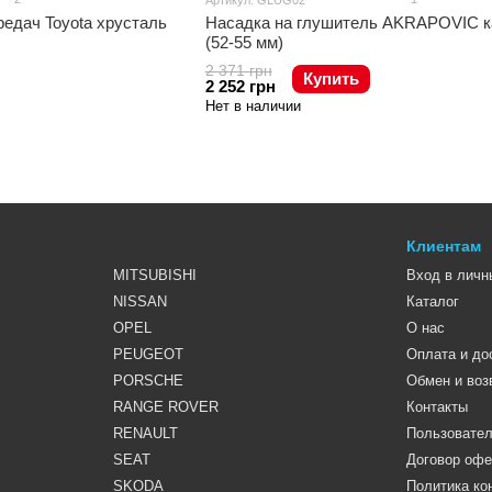
Артикул: GLUG02
едач Toyota хрусталь
Насадка на глушитель AKRAPOVIC к
(52-55 мм)
2 371 грн
Купить
2 252 грн
Нет в наличии
Клиентам
MITSUBISHI
Вход в личн
NISSAN
Каталог
OPEL
О нас
PEUGEOT
Оплата и до
PORSCHE
Обмен и воз
RANGE ROVER
Контакты
RENAULT
Пользовател
SEAT
Договор оф
SKODA
Политика к