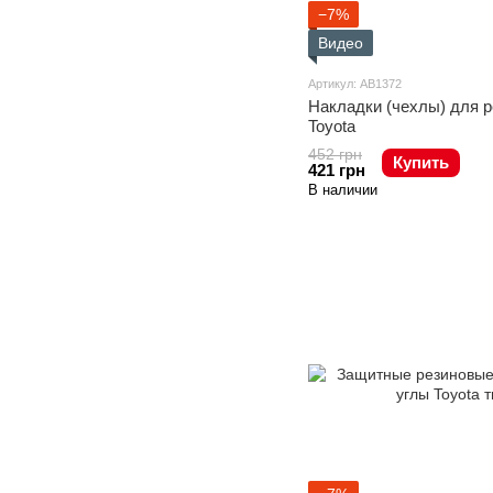
−7%
Видео
Артикул: AB1372
Накладки (чехлы) для 
Toyota
452 грн
Купить
421 грн
В наличии