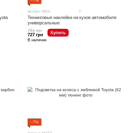
−7%
2
Артикул: AB111
yota
Тюнинговые наклейки на кузов автомобиля
универсальные
781 грн
Купить
727 грн
В наличии
−7%