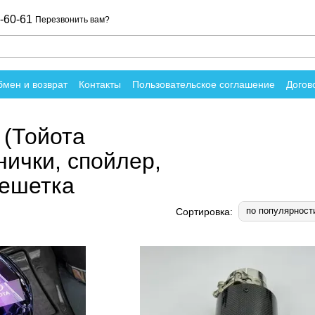
-60-61
Перезвонить вам?
мен и возврат
Контакты
Пользовательское соглашение
Догов
вы о магазине
 (Тойота
нички, спойлер,
решетка
по популярност
Сортировка: