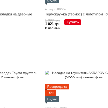
Видео
Артикул: AB4504
кладки на дверные
Термокружка (термос) с логотипом To
1 098 грн
Купить
1 021 грн
В наличии
Распродажа
−5%
Видео
2
1