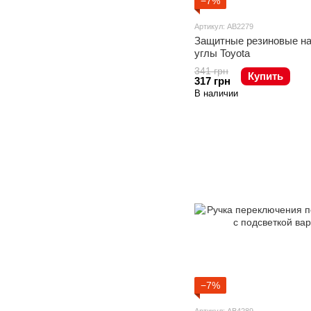
−7%
Артикул: AB2279
Защитные резиновые на
углы Toyota
341 грн
Купить
317 грн
В наличии
−7%