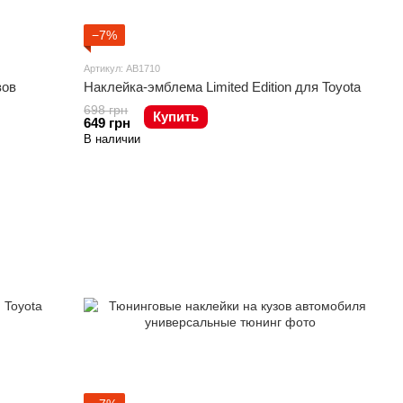
−7%
Артикул: AB1710
зов
Наклейка-эмблема Limited Edition для Toyota
698 грн
Купить
649 грн
В наличии