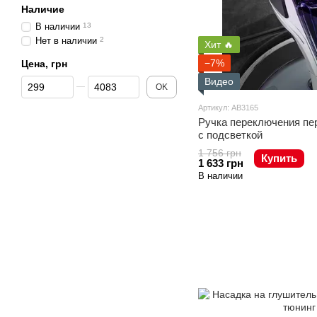
Наличие
В наличии
13
Нет в наличии
2
Хит 🔥
−7%
Цена, грн
От Цена, грн
До Цена, грн
Видео
OK
Артикул: AB3165
Ручка переключения пер
с подсветкой
1 756 грн
Купить
1 633 грн
В наличии