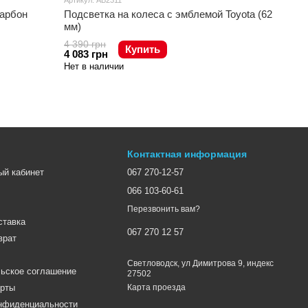
Артикул: AB2311
арбон
Подсветка на колеса с эмблемой Toyota (62
мм)
4 390 грн
Купить
4 083 грн
Нет в наличии
Контактная информация
ый кабинет
067 270-12-57
066 103-60-61
Перезвонить вам?
ставка
067 270 12 57
врат
Светловодск, ул Димитрова 9, индекс
ьское соглашение
27502
ерты
Карта проезда
онфиденциальности