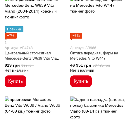
Новинка
−7%
−7%
1
Артикул: AB4748
Артикул: AB966
Центральный стоп-сигнал
Оптика передняя, фары на
Mercedes-Benz W639 Vito Viano
Mercedes Vito W447
(2004-2014) красный
919 грн
46 951 грн
988 грн
50 485 грн
Нет в наличии
Нет в наличии
Купить
Купить