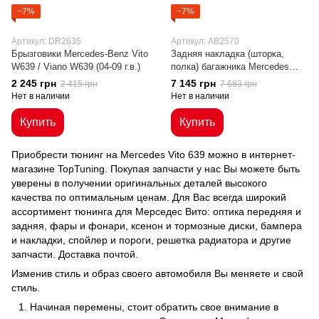
−7%
−7%
Артикул: DR2635
Артикул: AB2570
Брызговики Mercedes-Benz Vito
Задняя накладка (шторка,
W639 / Viano W639 (04-09 г.в.)
полка) багажника Mercedes
Viano (09-14 г.в.)
2 245 грн
7 145 грн
2 415 грн
7 683 грн
Нет в наличии
Нет в наличии
Купить
Купить
Приобрести тюнинг на Mercedes Vito 639 можно в интернет-
магазине TopTuning. Покупая запчасти у нас Вы можете быть
уверены в получении оригинальных деталей высокого
качества по оптимальным ценам. Для Вас всегда широкий
ассортимент тюнинга для Мерседес Вито: оптика передняя и
задняя, фары и фонари, ксенон и тормозные диски, бампера
и накладки, спойлер и пороги, решетка радиатора и другие
запчасти. Доставка почтой.
Изменив стиль и образ своего автомобиля Вы меняете и свой
стиль.
Начиная перемены, стоит обратить свое внимание в