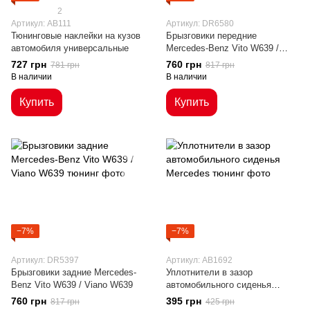
2
Артикул: AB111
Артикул: DR6580
Тюнинговые наклейки на кузов
Брызговики передние
автомобиля универсальные
Mercedes-Benz Vito W639 /
Viano W639
727 грн
760 грн
781 грн
817 грн
В наличии
В наличии
Купить
Купить
−7%
−7%
Артикул: DR5397
Артикул: AB1692
Брызговики задние Mercedes-
Уплотнители в зазор
Benz Vito W639 / Viano W639
автомобильного сиденья
Mercedes
760 грн
395 грн
817 грн
425 грн