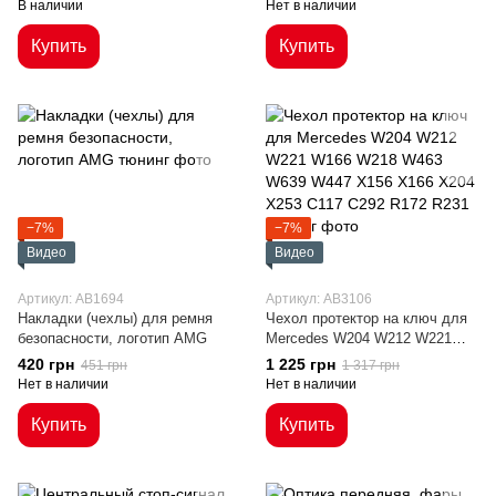
В наличии
Нет в наличии
Купить
Купить
−7%
−7%
Видео
Видео
Артикул: AB1694
Артикул: AB3106
Накладки (чехлы) для ремня
Чехол протектор на ключ для
безопасности, логотип AMG
Mercedes W204 W212 W221
W166 W218 W463 W639 W447
420 грн
1 225 грн
451 грн
1 317 грн
X156 X166 X204 X253 C117
Нет в наличии
Нет в наличии
C292 R172 R231
Купить
Купить