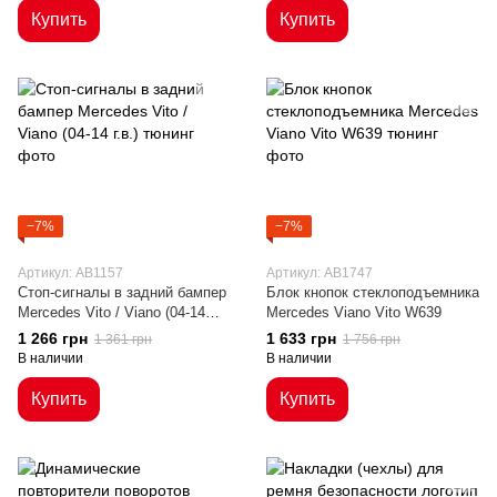
Купить
Купить
−7%
−7%
Артикул: AB1157
Артикул: AB1747
Стоп-сигналы в задний бампер
Блок кнопок стеклоподъемника
Mercedes Vito / Viano (04-14
Mercedes Viano Vito W639
г.в.)
1 266 грн
1 633 грн
1 361 грн
1 756 грн
В наличии
В наличии
Купить
Купить