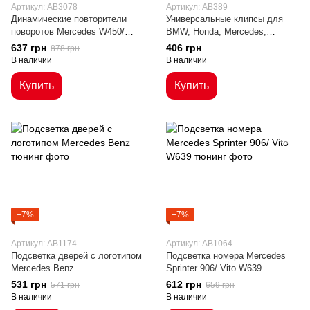
Артикул: AB3078
Артикул: AB389
Динамические повторители
Универсальные клипсы для
поворотов Mercedes W450/
BMW, Honda, Mercedes,
W168/ W415/ W639/ W447
Renault, Peugeot, Kia, Toyota,
637 грн
406 грн
878 грн
дымчатые
VW
В наличии
В наличии
Купить
Купить
−7%
−7%
Артикул: AB1174
Артикул: AB1064
Подсветка дверей с логотипом
Подсветка номера Mercedes
Mercedes Benz
Sprinter 906/ Vito W639
531 грн
612 грн
571 грн
659 грн
В наличии
В наличии