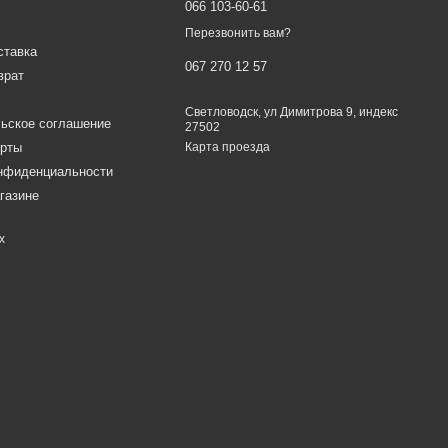
066 103-60-61
Перезвонить вам?
ставка
067 270 12 57
врат
Светловодск, ул Димитрова 9, индекс
ьское соглашение
27502
ерты
Карта проезда
онфиденциальности
газине
х