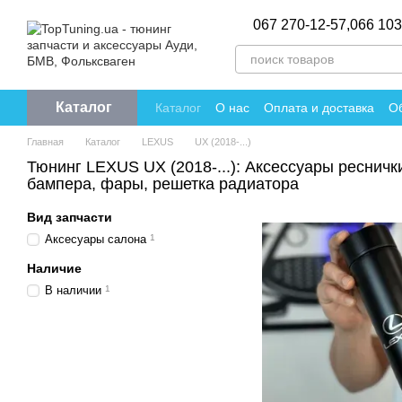
Перейти к основному контенту
067 270-12-57,
066 103
Каталог
Каталог
О нас
Оплата и доставка
Об
Политика конфиденциальности
Отзы
Главная
Каталог
LEXUS
UX (2018-...)
Тюнинг LEXUS UX (2018-...): Аксессуары ресничк
бампера, фары, решетка радиатора
Вид запчасти
Аксесуары салона
1
Наличие
В наличии
1