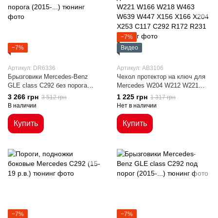
−7%
−7%
Видео
Артикул: DR6336
Артикул: AB3106
Брызговики Mercedes-Benz
Чехол протектор на ключ для
GLE class C292 без порога
Mercedes W204 W212 W221
(2015-...)
W166 W218 W463 W639 W447
3 266 грн
1 225 грн
3 512 грн
1 317 грн
X156 X166 X204 X253 C117
В наличии
Нет в наличии
C292 R172 R231
Купить
Купить
−7%
−7%