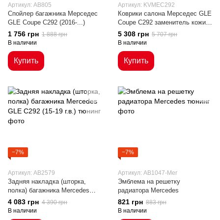
Артикул: AB805
Артикул: KVMEC292
Спойлер багажника Мерседес
Коврики салона Мерседес GLE
GLE Coupe C292 (2016-...)
Coupe C292 заменитель кожи
(15-19 г.в.)
1 756 грн
5 308 грн
1 888 грн
5 707 грн
В наличии
В наличии
Купить
Купить
−7%
−7%
Артикул: AB2579
Артикул: AB1047-Mer
Задняя накладка (шторка,
Эмблема на решетку
полка) багажника Mercedes
радиатора Mercedes
GLE C292 (15-19 г.в.)
4 083 грн
821 грн
4 390 грн
883 грн
В наличии
В наличии