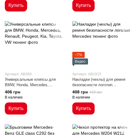
Купить
Купить
−7%
Видео
Артикул: AB389
Артикул: AB1915
Универсальные клипсы для
Накладки (чехлы) для ремня
BMW, Honda, Mercedes,
безопасности логотип
Renault, Peugeot, Kia, Toyota,
Mercedes
406 грн
408 грн
439 грн
VW
В наличии
В наличии
Купить
Купить