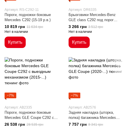
Артикул: RS-C292-11
Артикул: DR6335
Пороги, подножки боковые
Брызговики Mercedes-Benz
Mercedes C292 (15-19 р.в.)
GLE class C292 под порог
(2015-...)
10 819 грн
3 266 грн
11 634 грн
3 512 грн
Нет в наличии
Нет в наличии
Купить
Купить
−7%
−7%
Артикул: AB2335
Артикул: AB2576
Пороги, подножки боковые
Задняя накладка (шторка,
Mercedes GLE Coupe C292 с
полка) багажника Mercedes
выездным механизмом
GLE Coupe (2020-...)
26 538 грн
7 757 грн
28 535 грн
8 341 грн
(2015-...)