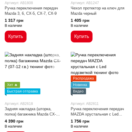
Артикул: AB1808
Артикул: AB1247
Ручка переключения передач
Чехол протектор на ключ для
Mazda 3, 6, CX-5, CX-7, CX-9
Mazda черный
1 317 грн
1 405 грн
В наличии
В наличии
Купить
Купить
Распродажа
Хит 🔥
Новинка
Быстрая отправка
Видео
Артикул: AB2618
Артикул: AB2811
Задняя накладка (шторка,
Ручка переключения передач
полка) багажника Mazda CX-7
MAZDA хрустальная с Led
(07-12 г.в.)
подсветкой
4 390 грн
1 756 грн
В наличии
В наличии