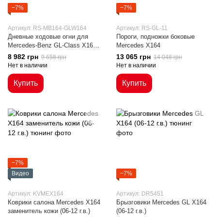
−7%
−7%
Артикул: RS-MB164-GLW164
Артикул: RS-GL-11
Дневные ходовые огни для
Пороги, подножки боковые
Mercedes-Benz GL-Class X164
Mercedes X164
(06-12 г.в.)
8 982 грн
13 065 грн
9 658 грн
14 048 грн
Нет в наличии
Нет в наличии
Купить
Купить
−7%
Видео
−7%
Артикул: KVMEX164
Артикул: DR5451
Коврики салона Mercedes X164
Брызговики Mercedes GL X164
заменитель кожи (06-12 г.в.)
(06-12 г.в.)