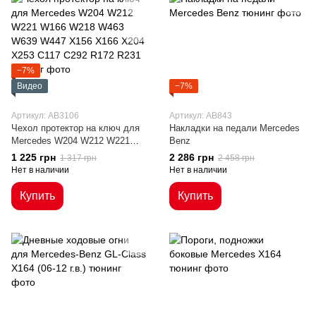
−7%
Видео
−7%
Артикул: AB3106
Артикул: AB843
Чехол протектор на ключ для
Накладки на педали Mercedes
Mercedes W204 W212 W221
Benz
W166 W218 W463 W639 W447
1 225 грн
2 286 грн
1 317 грн
2 458 грн
X156 X166 X204 X253 C117
Нет в наличии
Нет в наличии
C292 R172 R231
Купить
Купить