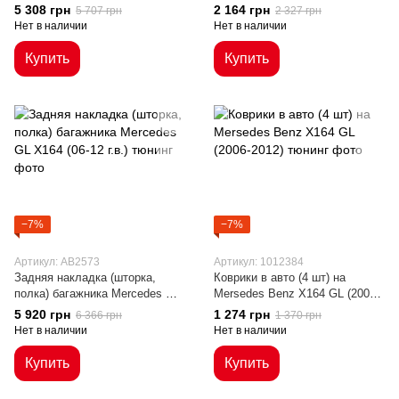
5 308 грн
2 164 грн
5 707 грн
2 327 грн
Нет в наличии
Нет в наличии
Купить
Купить
−7%
−7%
Артикул: AB2573
Артикул: 1012384
Задняя накладка (шторка,
Коврики в авто (4 шт) на
полка) багажника Mercedes GL
Mersedes Benz X164 GL (2006-
X164 (06-12 г.в.)
2012)
5 920 грн
1 274 грн
6 366 грн
1 370 грн
Нет в наличии
Нет в наличии
Купить
Купить