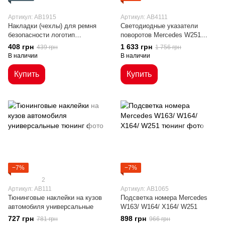
Артикул: AB1915
Артикул: AB4111
Накладки (чехлы) для ремня
Светодиодные указатели
безопасности логотип
поворотов Mercedes W251
Mercedes
W164 X164
408 грн
1 633 грн
439 грн
1 756 грн
В наличии
В наличии
Купить
Купить
−7%
−7%
2
Артикул: AB111
Артикул: AB1065
Тюнинговые наклейки на кузов
Подсветка номера Mercedes
автомобиля универсальные
W163/ W164/ X164/ W251
727 грн
898 грн
781 грн
966 грн