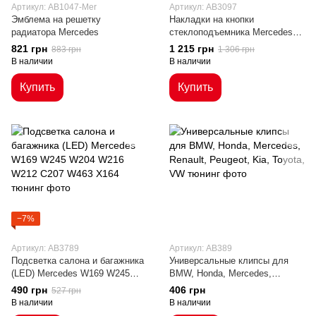
Артикул: AB1047-Mer
Артикул: AB3097
Эмблема на решетку
Накладки на кнопки
радиатора Mercedes
стеклоподъемника Mercedes
Benz
821 грн
1 215 грн
883 грн
1 306 грн
В наличии
В наличии
Купить
Купить
−7%
Артикул: AB3789
Артикул: AB389
Подсветка салона и багажника
Универсальные клипсы для
(LED) Mercedes W169 W245
BMW, Honda, Mercedes,
W204 W216 W212 C207 W463
Renault, Peugeot, Kia, Toyota,
490 грн
406 грн
527 грн
X164
VW
В наличии
В наличии