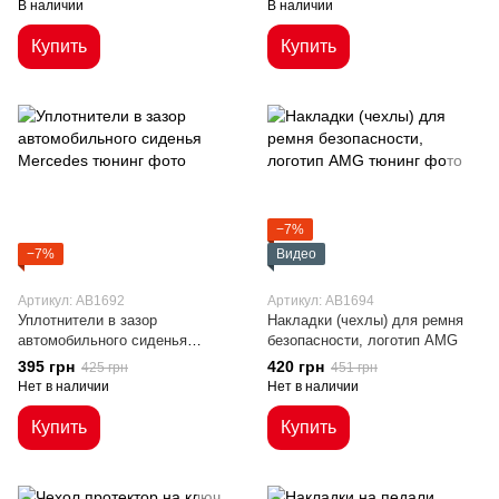
В наличии
В наличии
Купить
Купить
−7%
−7%
Видео
Артикул: AB1692
Артикул: AB1694
Уплотнители в зазор
Накладки (чехлы) для ремня
автомобильного сиденья
безопасности, логотип AMG
Mercedes
395 грн
420 грн
425 грн
451 грн
Нет в наличии
Нет в наличии
Купить
Купить