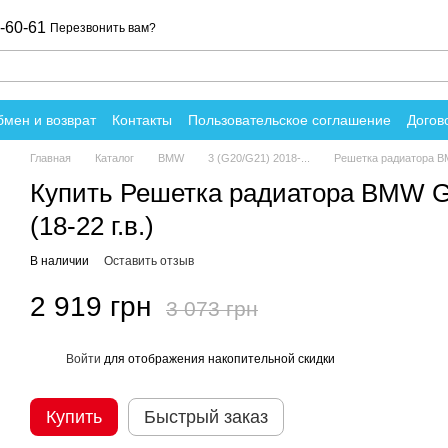
-60-61
Перезвонить вам?
мен и возврат
Контакты
Пользовательское соглашение
Догов
вы о магазине
Главная
Каталог
BMW
3 (G20/G21) 2018-...
Решетка радиатора BM
Купить Решетка радиатора BMW G
(18-22 г.в.)
В наличии
Оставить отзыв
2 919 грн
3 073 грн
Войти
для отображения накопительной скидки
%
Купить
Быстрый заказ