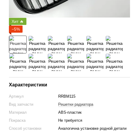
Хит 🔥
−5%
Характеристики
Артикул
RRBM115
Вид запчасти
Решетки радиатора
Материал
ABS-пластик
Покраска
Не требуется
Способ установки
Аналогична установке родной детали