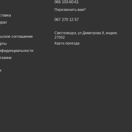
066 103-60-61
Перезвонить вам?
ставка
067 270 12 57
врат
Светловодск, ул Димитрова 9, индекс
ьское соглашение
27502
ерты
Карта проезда
онфиденциальности
газине
х