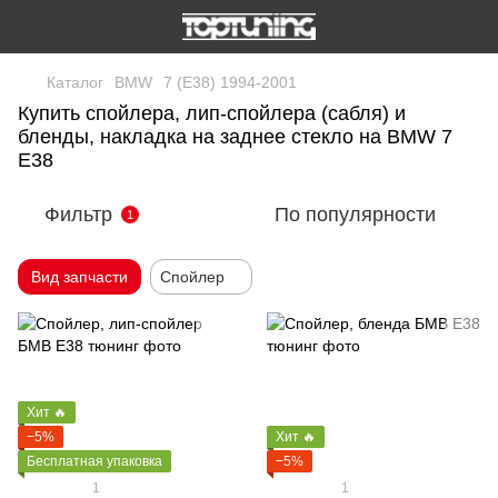
Каталог
BMW
7 (E38) 1994-2001
Купить спойлера, лип-спойлера (сабля) и
бленды, накладка на заднее стекло на BMW 7
E38
Фильтр
По популярности
1
Вид запчасти
Спойлер
Хит 🔥
−5%
Хит 🔥
Бесплатная упаковка
−5%
1
1