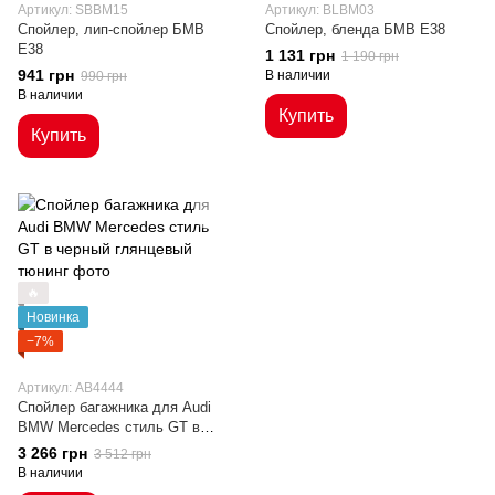
Артикул: SBBM15
Артикул: BLBM03
Спойлер, лип-спойлер БМВ
Спойлер, бленда БМВ Е38
Е38
1 131 грн
1 190 грн
941 грн
В наличии
990 грн
В наличии
Купить
Купить
🔥
Новинка
−7%
Артикул: AB4444
Cпойлер багажника для Audi
BMW Mercedes стиль GT в
черный глянцевый
3 266 грн
3 512 грн
В наличии