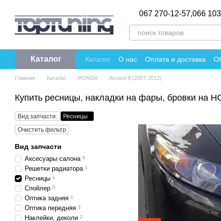
Перейти к основному контенту
067 270-12-57,
066 103
Каталог
Каталог
О нас
Оплата и доставка
Об
Политика конфиденциальности
Отзы
Главная
Каталог
HONDA
Accord 8 (2007-2012)
Купить ресницы, накладки на фары, бровки на H
Вид запчасти:
Ресницы
Очистить фильтр
Вид запчасти
Аксесуары салона
5
Решетки радиатора
1
Ресницы
1
Спойлер
5
Оптика задняя
1
Оптика передняя
2
Наклейки, деколи
2