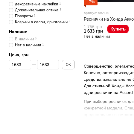
−7%
декоративные наклейки
1
Дополнительная оптика
3
Артикул: AB2140
Повороты
2
Реснички на Хонда Аккорд
Коврики в салон, брызговики
4
1 756 грн
Купить
1 633 грн
Наличие
Нет в наличии
В наличии
0
Нет в наличии
1
Цена, грн
От Цена, грн
До Цена, грн
OK
Совершенство, элегантно
Конечно, автопроизводит
средства изначально не
Для стильной Хонды Acco
одни реснички на Accord
При выборе ресничек для
конкретной модели. Спе
предоставляет возможнос
в удобном каталоге марк
высококачественные ресн