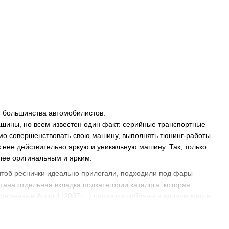
я большинства автомобилистов.
ашины, но всем известен один факт: серийные транспортные
мо совершенствовать свою машину, выполнять тюнинг-работы.
 нее действительно яркую и уникальную машину. Так, только
олее оригинальным и ярким.
, чтоб реснички идеально прилегали, подходили под фары
ана отдельная вкладка подкатегории каталога, которая
временные Accord (2007-...) реснички собраны в едином месте
ки можно мгновенно присмотреть и приобрести
 просматривать весь товар для конкретного автомобиля в