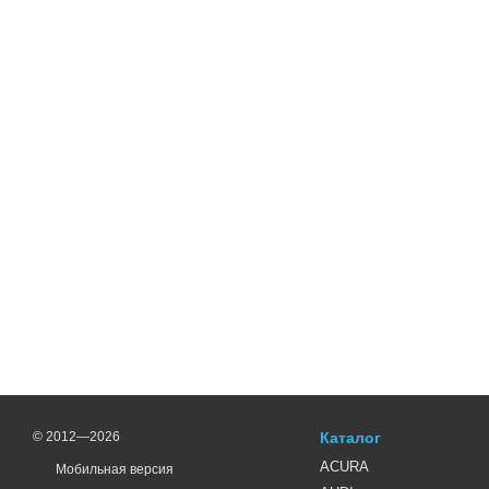
специальной подкатегор
Указанный выше каталог 
дорогостоящих мастеров. 
доставки, гарантии каче
присутствуют. Только че
качественными тюнинг-а
© 2012—2026
Каталог
ACURA
Мобильная версия