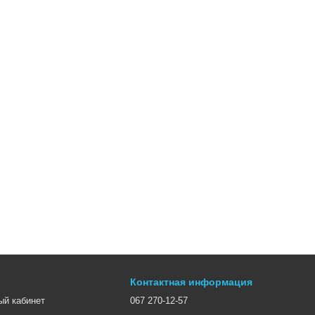
новые фары, мухобойки или коврики.
для самостоятельного тюнинга, без привлечения
 приклеить с помощью липучки (в комплекте). Скорость
ригинальная и потребуется подбор ресничек заново)
более легко и доступно заметно приукрасить автомобиль
Контактная информация
ый кабинет
067 270-12-57