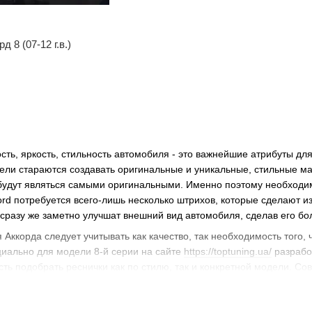
 8 (07-12 г.в.)
сть, яркость, стильность автомобиля - это важнейшие атрибуты дл
ели стараются создавать оригинальные и уникальные, стильные м
 будут являться самыми оригинальными. Именно поэтому необходи
rd потребуется всего-лишь несколько штрихов, которые сделают из
 сразу же заметно улучшат внешний вид автомобиля, сделав его б
 Аккорда следует учитывать как качество, так необходимость того
циально для модели 8-й серии на сайте
https://toptuning.ua/
разработ
ть подобрать реснички как по стилю, так и конкретной модели. Со
ета TopTuning. С помощью практичного, легкого поиска и сортиров
ички. Одновременно, пользователи портала TopTuning могут сразу