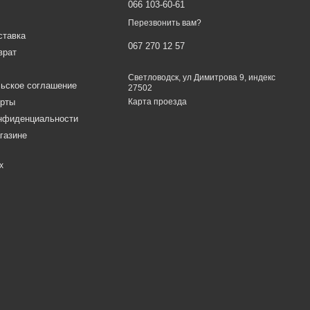
066 103-60-61
Перезвонить вам?
ставка
067 270 12 57
врат
Светловодск, ул Димитрова 9, индекс
ьское соглашение
27502
ерты
Карта проезда
онфиденциальности
газине
х