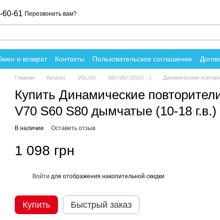
-60-61
Перезвонить вам?
мен и возврат
Контакты
Пользовательское соглашение
Догов
вы о магазине
Главная
Каталог
VOLVO
S60,V60 (2010-...)
Динамические повторит
Купить Динамические повторители
V70 S60 S80 дымчатые (10-18 г.в.)
В наличии
Оставить отзыв
1 098 грн
Войти
для отображения накопительной скидки
%
Купить
Быстрый заказ