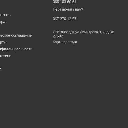
066 103-60-61
Перезвонить вам?
ставка
067 270 12 57
врат
Светловодск, ул Димитрова 9, индекс
ьское соглашение
27502
ерты
Карта проезда
онфиденциальности
газине
х