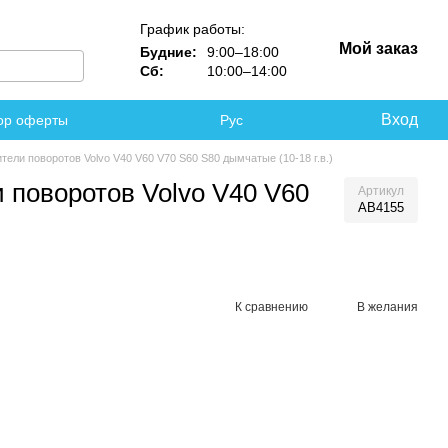
График работы:
Мой заказ
Будние:
9:00–18:00
Сб:
10:00–14:00
Вход
ор оферты
Рус
ели поворотов Volvo V40 V60 V70 S60 S80 дымчатые (10-18 г.в.)
 поворотов Volvo V40 V60
Артикул
AB4155
К сравнению
В желания