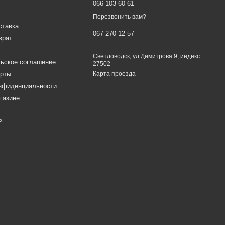
066 103-60-61
Перезвонить вам?
ставка
067 270 12 57
врат
Светловодск, ул Димитрова 9, индекс
ьское соглашение
27502
ерты
Карта проезда
онфиденциальности
газине
х