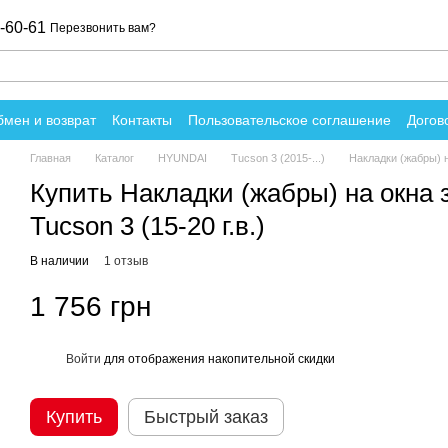
-60-61
Перезвонить вам?
мен и возврат
Контакты
Пользовательское соглашение
Догов
вы о магазине
Главная
Каталог
HYUNDAI
Tucson 3 (2015-...)
Накладки (жабры) н
Купить Накладки (жабры) на окна 
Tucson 3 (15-20 г.в.)
В наличии
1 отзыв
1 756 грн
Войти
для отображения накопительной скидки
%
Купить
Быстрый заказ