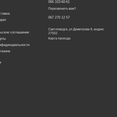
066 103-60-61
Перезвонить вам?
ставка
067 270 12 57
врат
Светловодск, ул Димитрова 9, индекс
ьское соглашение
27502
ерты
Карта проезда
онфиденциальности
газине
х