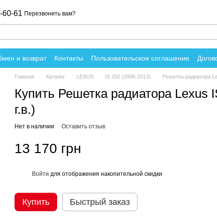
-60-61
Перезвонить вам?
мен и возврат
Контакты
Пользовательское соглашение
Догов
вы о магазине
Главная
Каталог
LEXUS
IS 250 (2006-2013)
Решетка радиатора Lex
Купить Решетка радиатора Lexus IS
г.в.)
Нет в наличии
Оставить отзыв
13 170 грн
Войти
для отображения накопительной скидки
%
Купить
Быстрый заказ