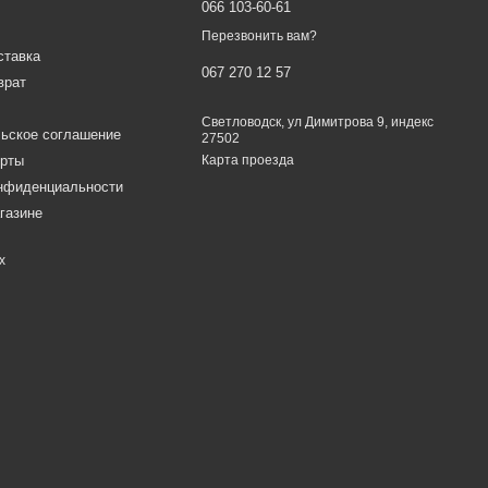
066 103-60-61
Перезвонить вам?
ставка
067 270 12 57
врат
Светловодск, ул Димитрова 9, индекс
ьское соглашение
27502
ерты
Карта проезда
онфиденциальности
газине
х