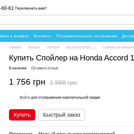
-60-61
Перезвонить вам?
мен и возврат
Контакты
Пользовательское соглашение
Догов
вы о магазине
Главная
Каталог
HONDA
Accord 10 (2018-...)
Спойлер на Honda A
Купить Спойлер на Honda Accord 1
В наличии
Оставить отзыв
1 756 грн
1 888 грн
Войти
для отображения накопительной скидки
%
Купить
Быстрый заказ