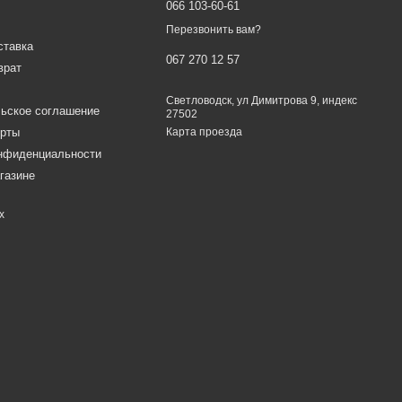
066 103-60-61
Перезвонить вам?
ставка
067 270 12 57
врат
Светловодск, ул Димитрова 9, индекс
ьское соглашение
27502
ерты
Карта проезда
онфиденциальности
газине
х